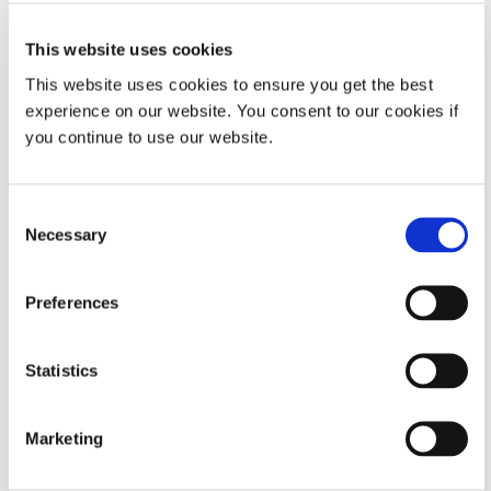
d'assemblages tube-connecteur utilisant différentes
combinaisons de substrats ainsi que
215-CTH-LV-UR-SC
par rapport à un matériau concurrent. Le test de traction
This website uses cookies
a été effectué à l'aide d'une machine d'essai de traction
This website uses cookies to ensure you get the best
Zwick et les résultats montrent que l'adhésif Dymax était
experience on our website. You consent to our cookies if
10 à 30 % plus résistant qu'un concurrent de premier
you continue to use our website.
plan. Les graphiques ci-dessous donnent un aperçu des
détails complets.
Consent
Necessary
Selection
Preferences
Statistics
Marketing
Connecteur tube-PC PEBAX 55D