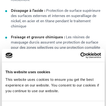
Décapage à l'acide :
Protection de surface supérieure
des surfaces externes et internes en superalliage de
nickel, en acier et en titane pendant le traitement
chimique
Fraisage et gravure chimiques :
Les résines de
masquage durcis assurent une protection de surface
pour des zones sélectives ou une protection complète
des composants
Placage:
Pièces de protection issues des procédés de
placage chimique au nickel (Ni), au platine (Pt), au
This website uses cookies
chrome (cr), à l'or (Au) et à l'argent (Ag)
This website uses cookies to ensure you get the best
experience on our website. You consent to our cookies if
you continue to use our website.