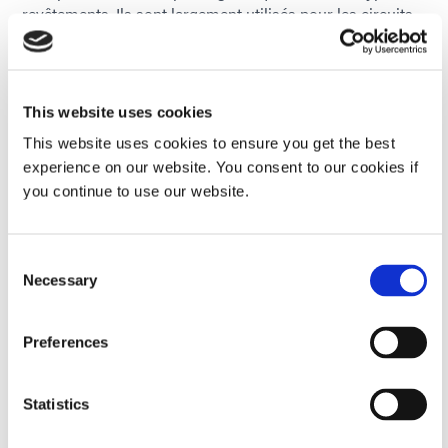
revêtements. Ils sont largement utilisés pour les circuits
imprimés car ils offrent une excellente protection contre
les produits chimiques et l'humidité. Bien que les
uréthanes aient une tolérance élevée aux solvants, il est
possible de retirer le revêtement pour le retravailler. Ces
This website uses cookies
revêtements prennent généralement beaucoup plus de
temps à polymérisation que les revêtements en
This website uses cookies to ensure you get the best
uréthanne acrylé.
experience on our website. You consent to our cookies if
you continue to use our website.
Consent
Necessary
Selection
Preferences
Statistics