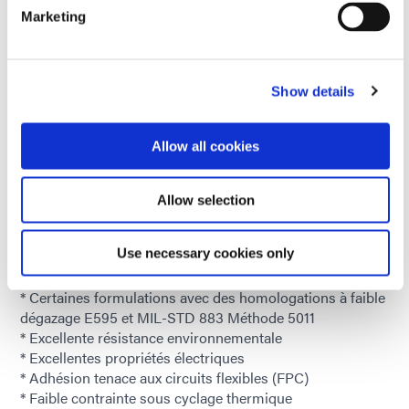
Revêtements conformes en uréthanne acrylate
Marketing
(photopolymérisable) :
Ces revêtements sont
monocomposants et polymérisation rapidement après
exposition aux lumière UV/visible. Ils offrent une bonne
résistance aux produits chimiques et à l'humidité. De
Show details
nombreuses formulations présentent un mécanisme de
durcissement secondaire, tel que la chaleur ou l'humidité
pour les zones où la lumière ne peut pas atteindre. En
Allow all cookies
plus d'être des formulations monocomposantes,
Revêtements conformes photopolymérisables Dymax
Allow selection
offrir aux utilisateurs des avantages supplémentaires.
Protection supérieure
Use necessary cookies only
* Homologué IPC-CC-830, Mil-I-46058C et UL
* Certaines formulations avec des homologations à faible
dégazage E595 et MIL-STD 883 Méthode 5011
* Excellente résistance environnementale
* Excellentes propriétés électriques
* Adhésion tenace aux circuits flexibles (FPC)
* Faible contrainte sous cyclage thermique