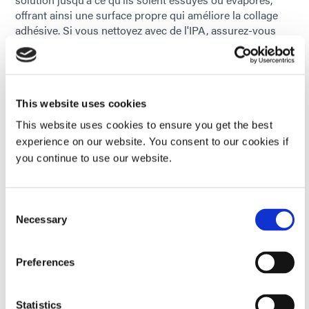
offrant ainsi une surface propre qui améliore la collage
adhésive. Si vous nettoyez avec de l'IPA, assurez-vous
qu'il s'évapore complètement avant de traiter vos
composants. Les solvants organiques comme l'IPA
dégradent les matériaux photopolymérisables au fil du
temps et affectent potentiellement la force de liaison. Il
This website uses cookies
est important de se rappeler que le taux d'évaporation
dépend de la température, de la durée d'exposition et de
This website uses cookies to ensure you get the best
la concentration de l'alcool isopropylique.
experience on our website. You consent to our cookies if
you continue to use our website.
Consent
Necessary
Selection
Preferences
Statistics