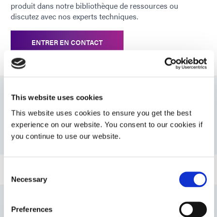
*
Temps de polymérisation basé
produit dans notre bibliothèque de ressources ou
sur le système de lampe à
discutez avec nos experts techniques.
faisceau large à
photopolymérisation Dymax
ENTRER EN CONTACT
5000-EC (200 mW/cm2)
This website uses cookies
Ressources
This website uses cookies to ensure you get the best
experience on our website. You consent to our cookies if
you continue to use our website.
PDS: 7701
Guide : Résines de masquage SpeedMask (FR)
Consent
Necessary
Selection
Guide : Guide de sélection de produits pour l'Asie
(Asie|CN)
Preferences