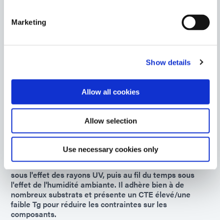
Marketing
9102
Matériau d'encapsulation de puce flexible conçu pour
polymérisation avec une lumière UV et un
polymérisation secondaire à l'humidité ambiante pour
Show details
les zones d'ombre. Ce produit a un CTE élevé/une faible
Tg pour réduire les contraintes sur les composants et
offre une bonne résistance à l'humidité et à la chaleur.
Allow all cookies
Americas
Asia
Allow selection
Europe
Use necessary cookies only
9103
Cet agent d'encapsulation transparent durcit d'abord
sous l'effet des rayons UV, puis au fil du temps sous
l'effet de l'humidité ambiante. Il adhère bien à de
nombreux substrats et présente un CTE élevé/une
faible Tg pour réduire les contraintes sur les
composants.