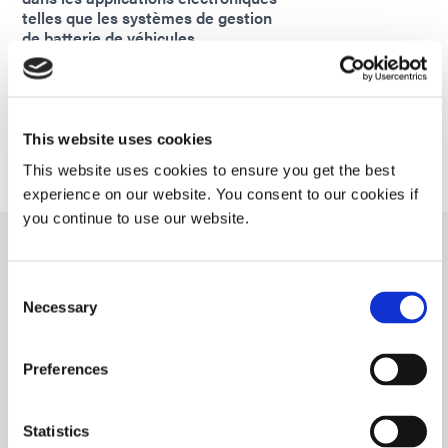
telles que les systèmes de gestion
de batterie de véhicules
électriques.
Americas
Asia
Europe
This website uses cookies
This website uses cookies to ensure you get the best
experience on our website. You consent to our cookies if
you continue to use our website.
9101
Consent
Necessary
Agent d'encapsulation durcissable aux UV avec
Selection
capacité de polymérisation secondaire à l'humidité
ambiante. Ce produit est résilient, flexible et offre une
Preferences
bonne résistance à l'humidité et à la chaleur.
Americas
Asia
Statistics
Europe