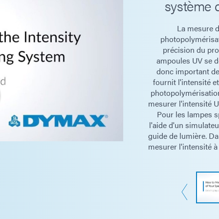
système 
Modes de mesure
La mesure de
photopolymérisat
précision du pr
ampoules UV se dégr
donc important de
fournit l'intensité
photopolymérisation
mesurer l'intensité 
Sources de lumière
Pour les lampes s
l'aide d'un simulateu
guide de lumière. D
mesurer l'intensité à
Alimentation électrique
Autonomie de la batterie