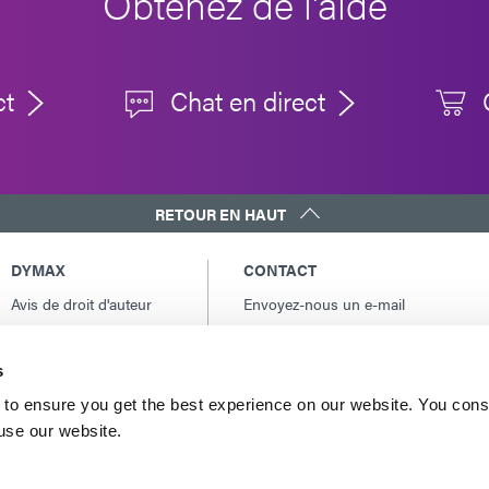
Obtenez de l'aide
ct
Chat en direct
RETOUR EN HAUT
DYMAX
CONTACT
Avis de droit d'auteur
Envoyez-nous un e-mail
Conditions Générales
Contacts internationaux
de Vente
Amérique du Nord: +1 860.482.1010
s
Conditions générales
Europe: +49 611.962.7900
d'achat
to ensure you get the best experience on our website. You cons
Asie: +65.67522887
 use our website.
Conditions générales
de service
Conditions d'utilisation