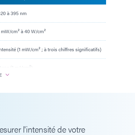
320 à 395 nm
1 mW/cm² à 40 W/cm²
ntensité (1 mW/cm² ; à trois chiffres significatifs)
Dose (1 mJ/cm²)
E
12 mois
+5 à +40°C
rer l'intensité de votre
120°C en continu, pic 200°C