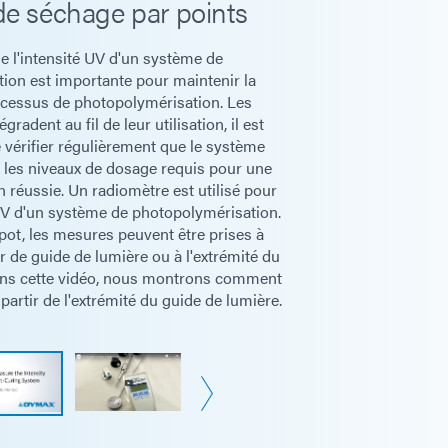
de séchage par points
Intensité (mW/cm² et W/cm²)
 l'intensité UV d'un système de
ion est importante pour maintenir la
Intensité maximale (mW/cm² et W/cm²)
ocessus de photopolymérisation. Les
adent au fil de leur utilisation, il est
 vérifier régulièrement que le système
Dose (J/cm²)
 et les niveaux de dosage requis pour une
 réussie. Un radiomètre est utilisé pour
UV d'un système de photopolymérisation.
Guides de lumière (3 mm, 5 mm et 8 mm)
pot, les mesures peuvent être prises à
r de guide de lumière ou à l'extrémité du
ans cette vidéo, nous montrons comment
Inondations/Convoyeurs
 partir de l'extrémité du guide de lumière.
Deux (2) piles AA
250 heures (arrêt automatique après 1 heure)