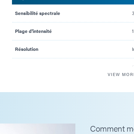
Sensibilité spectrale
Plage d'intensité
Résolution
I
VIEW MOR
Période d'étalonnage
Plages de températures de fonctionnement de
l'optomètre
Comment mesu
Détecteur