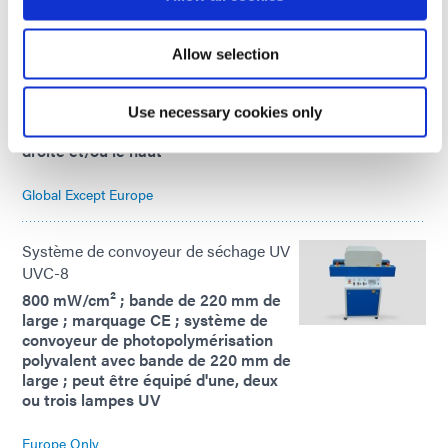
Système de convoyeur UVCS SideCure
Largeur de durcissement de 6 ou 12
Allow selection
pouces ; 200 mW/cm² ; systèmes de
convoyeurs photopolymérisables avec
durcissement à 180° ; polymérisation
Use necessary cookies only
des adhésifs UV par la gauche, la
droite et/ou le haut
Global Except Europe
Système de convoyeur de séchage UV
UVC-8
800 mW/cm² ; bande de 220 mm de
large ; marquage CE ; système de
convoyeur de photopolymérisation
polyvalent avec bande de 220 mm de
large ; peut être équipé d'une, deux
ou trois lampes UV
Europe Only