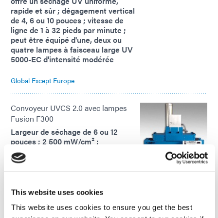
offre un séchage UV uniforme,
rapide et sûr ; dégagement vertical
de 4, 6 ou 10 pouces ; vitesse de
ligne de 1 à 32 pieds par minute ;
peut être équipé d'une, deux ou
quatre lampes à faisceau large UV
5000-EC d'intensité modérée
Global Except Europe
Convoyeur UVCS 2.0 avec lampes
Fusion F300
Largeur de séchage de 6 ou 12
pouces ; 2 500 mW/cm² ;
convoyeurs de séchage UV de 12
pouces de large avec Fusion F300 ;
conçus pour le adhésifs de
polymérisation, revêtements et
encres et peuvent être équipés
This website uses cookies
d'ampoules aux halogénures
This website uses cookies to ensure you get the best
métalliques standard (ondes