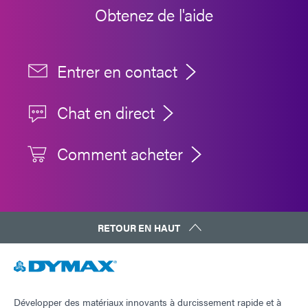
Guide : Équipement de dosage (Europe|FR)
Obtenez de l'aide
Guide : Équipement de photopolymérisation
(Amériques|ES)
Entrer en contact
Guide : Équipement de dosage (Amériques | ES)
Chat en direct
Comment acheter
RETOUR EN HAUT
Développer des matériaux innovants à durcissement rapide et à