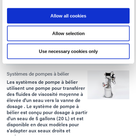
pneumatique NXT pour fournir la
puissance nécessaire au
déplacement de matériaux visqueux
Allow all cookies
tels que des adhésifs, des joints, des
résines de masquage et bien plus
encore à partir de seaux Dymax plus
Allow selection
petits de 3,8 litres et d'autres
conteneurs de 1 gallon.
Use necessary cookies only
Global (CE Marked)
Systèmes de pompes à bélier
Les systèmes de pompe à bélier
utilisent une pompe pour transférer
des fluides de viscosité moyenne à
élevée d'un seau vers la vanne de
dosage . Le système de pompe à
bélier est conçu pour dosage à partir
d'un seau de 5 gallons (20 L) et est
disponible en deux modèles pour
s'adapter aux seaux droits et