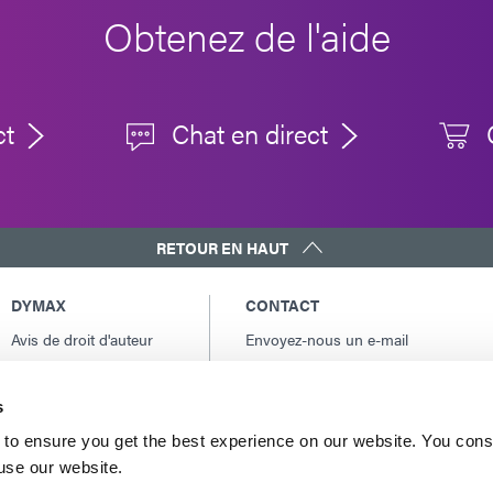
Obtenez de l'aide
ct
Chat en direct
RETOUR EN HAUT
DYMAX
CONTACT
Avis de droit d'auteur
Envoyez-nous un e-mail
Conditions Générales
Contacts internationaux
de Vente
Amérique du Nord: +1 860.482.1010
s
Conditions générales
Europe: +49 611.962.7900
d'achat
to ensure you get the best experience on our website. You cons
Asie: +65.67522887
 use our website.
Conditions générales
de service