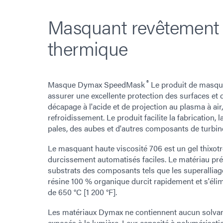
Masquant revêtement 
thermique
®
Masque Dymax SpeedMask
Le produit de masqua
assurer une excellente protection des surfaces et 
décapage à l'acide et de projection au plasma à air
refroidissement. Le produit facilite la fabrication, l
pales, des aubes et d'autres composants de turbin
Le masquant haute viscosité 706 est un gel thixot
durcissement automatisés faciles. Le matériau pré
substrats des composants tels que les superalliage
résine 100 % organique durcit rapidement et s'éli
de 650 °C [1 200 °F].
Les matériaux Dymax ne contiennent aucun solvant 
exposés à la lumière. Leur capacité à polymérisat