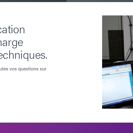
cation
harge
echniques.
utes vos questions sur