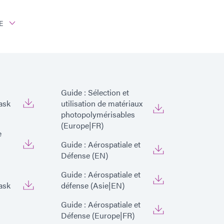
E
à faisceau large à photopolymérisation Dymax
Guide : Sélection et
ask
utilisation de matériaux
photopolymérisables
(Europe|FR)
e
Guide : Aérospatiale et
Défense (EN)
Guide : Aérospatiale et
ask
défense (Asie|EN)
Guide : Aérospatiale et
Défense (Europe|FR)