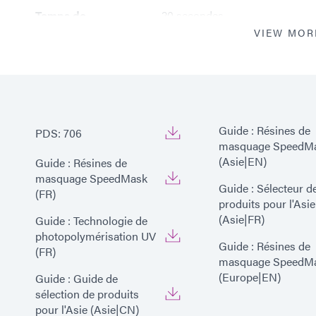
Temps de
20 secondes
polymérisation *
VIEW MOR
*
Basé sur le système de lampe 
5000-EC (200 mW/cm2)
Guide : Résines de
PDS: 706
masquage SpeedM
(Asie|EN)
Guide : Résines de
masquage SpeedMask
Guide : Sélecteur d
(FR)
produits pour l'Asie
(Asie|FR)
Guide : Technologie de
photopolymérisation UV
Guide : Résines de
(FR)
masquage SpeedM
(Europe|EN)
Guide : Guide de
sélection de produits
pour l'Asie (Asie|CN)