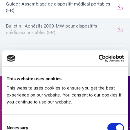
recommandés :
PCTG, PETG, PVC, TPU
Guide : Assemblage de dispositif médical portables
(FR)
Bulletin : Adhésifs 2000-MW pour dispositifs
médicaux portables (FR)
Bulletin : Adhésifs 2000-MW pour dispositifs
VIEW MORE
médicaux portables (Europe|FR)
This website uses cookies
This website uses cookies to ensure you get the best
Demander un devis
experience on our website. You consent to our cookies if
you continue to use our website.
Prêt à passer à l'étape suivante ? Un membre de l'équipe
Dymax vous contactera sous peu.
Consent
Necessary
Selection
AJOUTER AU DEVIS