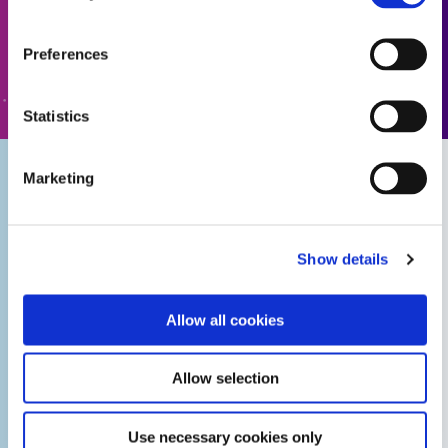
Preferences
ACCÉDER AU FORMULAIRE
Statistics
Marketing
Adhésifs
Adhésifs Dymax
biocompatibles
pour
pour
assemblage de
Show details
l'assemblage de
dispositif
dispositifs
médical
Allow all cookies
médicaux
portables
portables
Allow selection
Use necessary cookies only