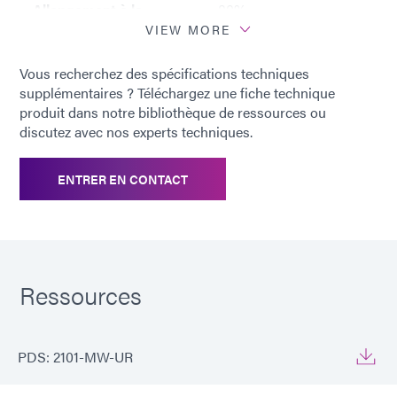
Allongement à la
80%
rupture après
VIEW MORE
durcissement
Vous recherchez des spécifications techniques
supplémentaires ? Téléchargez une fiche technique
Module d'élasticité,
1020,4 [148 000]
produit dans notre bibliothèque de ressources ou
MPa [psi] :
discutez avec nos experts techniques.
Absorption d'eau
4.5
ENTRER EN CONTACT
bouillante, % (2 h)
Absorption d'eau, %
2:1
(25°C, 24h.)
Ressources
Fluorescent
Oui
PDS: 2101-MW-UR
Substrats
Plastiques ABS, PC,