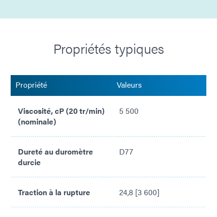
Sans IBOA (conçu sans acrylate d'isobornyle)
Ultra-Red® Fluorescent pour inspection
Propriétés typiques
Propriété
Valeurs
Viscosité, cP (20 tr/min)
5 500
(nominale)
Dureté au duromètre
D77
durcie
Traction à la rupture
24,8 [3 600]