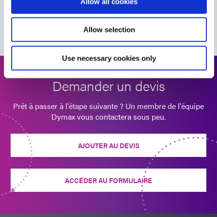
Allow all cookies
Découvrez les autres produits Dymax qui fonctionnent en
Guide : Objets Connectés Intelligents (Europe|FR)
conjonction avec celui-ci pour créer une solution
complète
Allow selection
Bulletin : Assemblage de module d'appareil photo
(FR)
Use necessary cookies only
Demander un devis
Prêt à passer à l'étape suivante ? Un membre de l'équipe
Dymax vous contactera sous peu.
AJOUTER AU DEVIS
ACCÉDER AU FORMULAIRE