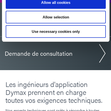
Allow all cookies
Allow selection
Souhaitez-vous un échantillon ?
Use necessary cookies only
Demande de consultation
Les ingénieurs d'application
Dymax prennent en charge
toutes vos exigences techniques.
Nos experts techniques sont prêts à répondre à toutes