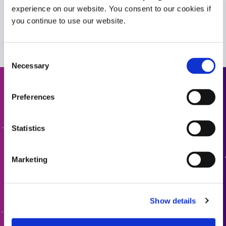
Guide : Assemblage de lentilles et de fibres optiques
experience on our website. You consent to our cookies if
(Europe|DE)
you continue to use our website.
VIEW MORE
Consent
Necessary
Selection
Demander un devis
Preferences
Prêt à passer à l'étape suivante ? Un membre de l'équipe
Statistics
Dymax vous contactera sous peu.
Marketing
AJOUTER AU DEVIS
ACCÉDER AU FORMULAIRE
Show details