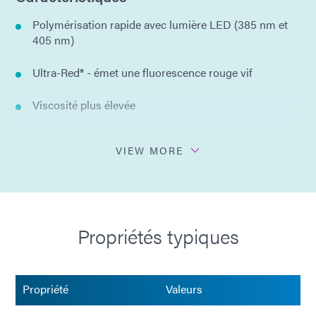
Polymérisation rapide avec lumière LED (385 nm et
405 nm)
Ultra-Red® - émet une fluorescence rouge vif
Viscosité plus élevée
Faible tic-tac
VIEW MORE
Aucun solvant ajouté
Composant unique
Propriétés typiques
Conforme à la norme ISO 10993
Propriété
Valeurs