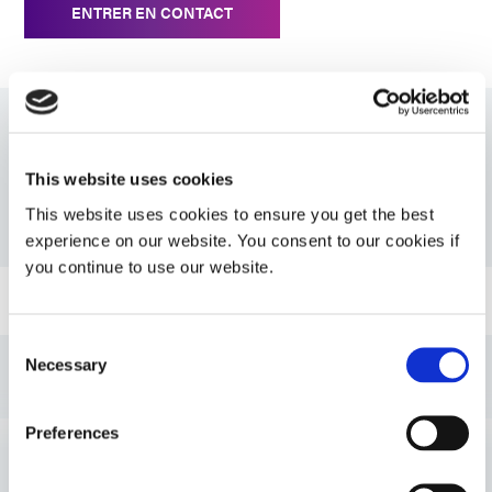
ENTRER EN CONTACT
Ressources
This website uses cookies
This website uses cookies to ensure you get the best
PDS: 1404-M-UR
experience on our website. You consent to our cookies if
you continue to use our website.
Guide : Assemblage de dispositif médical (FR)
Consent
Guide : Assemblage de dispositif médical
Necessary
Selection
(Amériques|ES)
Preferences
Guide : Assemblage de dispositif médical
(Europe|FR)