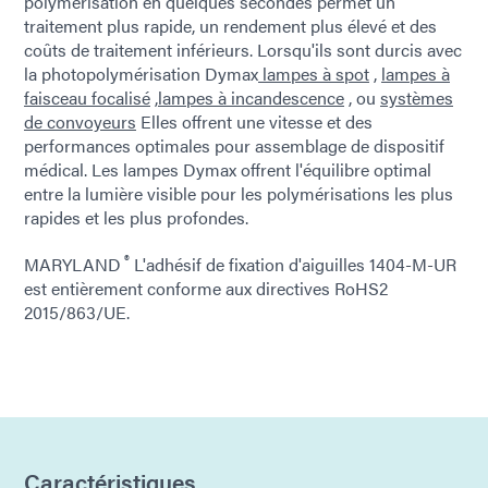
polymérisation en quelques secondes permet un
traitement plus rapide, un rendement plus élevé et des
coûts de traitement inférieurs. Lorsqu'ils sont durcis avec
la photopolymérisation Dymax
lampes à spot
,
lampes à
faisceau focalisé
,
lampes à incandescence
, ou
systèmes
de convoyeurs
Elles offrent une vitesse et des
performances optimales pour assemblage de dispositif
médical. Les lampes Dymax offrent l'équilibre optimal
entre la lumière visible pour les polymérisations les plus
rapides et les plus profondes.
®
MARYLAND
L'adhésif de fixation d'aiguilles 1404-M-UR
est entièrement conforme aux directives RoHS2
2015/863/UE.
Caractéristiques