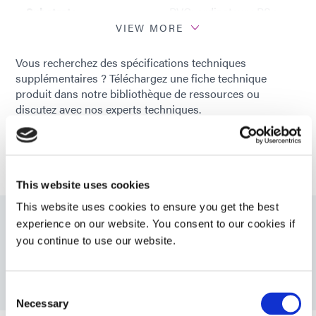
Substrats
PVC; ordinateur ; PS ;
recommandés
SEBS; ABS ; PETG;
VIEW MORE
SAN
Vous recherchez des spécifications techniques
supplémentaires ? Téléchargez une fiche technique
produit dans notre bibliothèque de ressources ou
discutez avec nos experts techniques.
ENTRER EN CONTACT
This website uses cookies
This website uses cookies to ensure you get the best
experience on our website. You consent to our cookies if
Ressources
you continue to use our website.
PDS: 112-MSK-UR-SC
Consent
Necessary
Selection