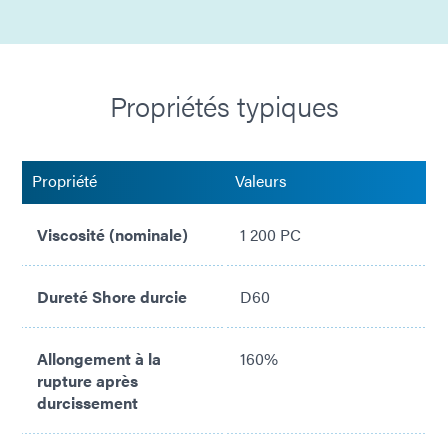
Certifié USP Classe VI
Conforme à la norme ISO 10933
Propriétés typiques
Propriété
Valeurs
Viscosité (nominale)
1 200 PC
Dureté Shore durcie
D60
Allongement à la
160%
rupture après
durcissement