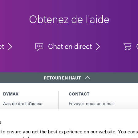
Obtenez de l'aide
ct
Chat en direct
RETOUR EN HAUT
DYMAX
CONTACT
Avis de droit d'auteur
Envoyez-nous un e-mail
Conditions Générales
Contacts internationaux
de Vente
Amérique du Nord: +1 860.482.1010
s
Conditions générales
Europe: +49 611.962.7900
d'achat
to ensure you get the best experience on our website. You cons
Asie: +65.67522887