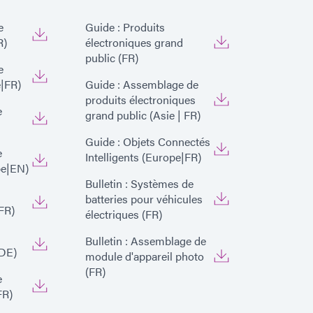
e
Guide : Produits
R)
électroniques grand
public (FR)
e
|FR)
Guide : Assemblage de
produits électroniques
e
grand public (Asie | FR)
Guide : Objets Connectés
e
Intelligents (Europe|FR)
pe|EN)
Bulletin : Systèmes de
batteries pour véhicules
FR)
électriques (FR)
Bulletin : Assemblage de
DE)
module d'appareil photo
(FR)
e
FR)