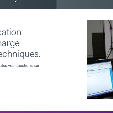
cation
harge
echniques.
utes vos questions sur