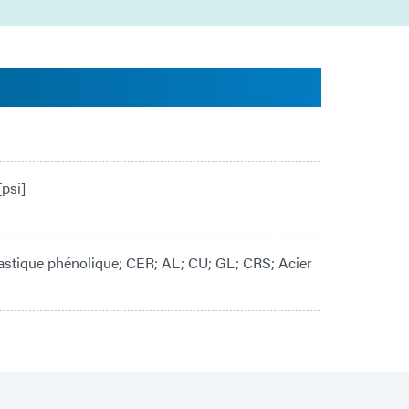
psi]
astique phénolique; CER; AL; CU; GL; CRS; Acier