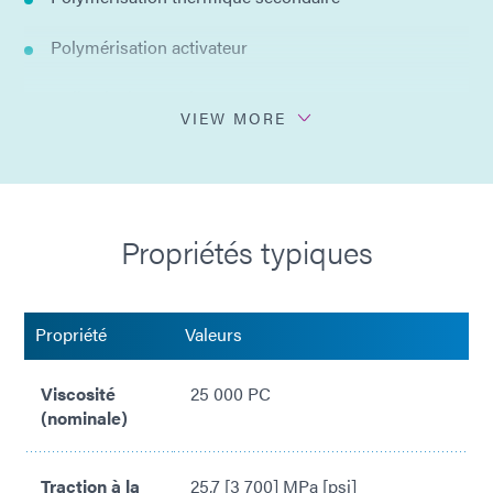
Polymérisation activateur
Colle plusieurs substrats
VIEW MORE
Des liens durs et clairs
Fluorescence bleue avec lumière noire
Propriétés typiques
Aucun solvant ajouté
Propriété
Valeurs
Viscosité
25 000 PC
(nominale)
Traction à la
25,7 [3 700] MPa [psi]