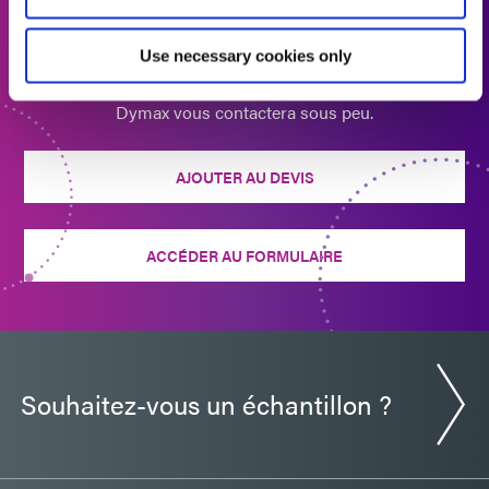
Demander un devis
Use necessary cookies only
Prêt à passer à l'étape suivante ? Un membre de l'équipe
Dymax vous contactera sous peu.
AJOUTER AU DEVIS
ACCÉDER AU FORMULAIRE
Souhaitez-vous un échantillon ?