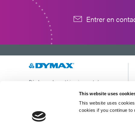
Entrer en conta
Développer des matériaux innovants à
durcissement rapide et à photopolymérisation,
des équipements de dosage et des systèmes de
This website uses cookie
durcissement à la lumière UV/LED pour
This website uses cookies 
améliorer considérablement l'efficacité de la
fabrication.
cookies if you continue to
Ce site est protégé par reCAPTCHA et la
Politique de confidentialité de Google
et