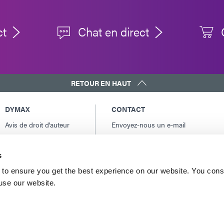
ct
Chat en direct
RETOUR EN HAUT
DYMAX
CONTACT
Avis de droit d'auteur
Envoyez-nous un e-mail
Conditions Générales
Contacts internationaux
de Vente
Amérique du Nord: +1 860.482.1010
s
Conditions générales
Europe: +49 611.962.7900
d'achat
to ensure you get the best experience on our website. You cons
Asie: +65.67522887
 use our website.
Conditions générales
de service
Conditions d'utilisation
Déclaration de