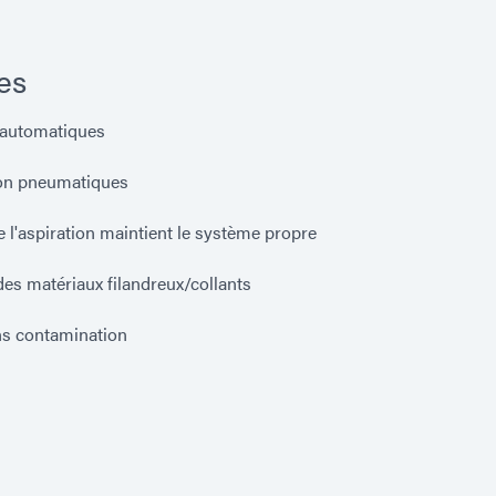
es
 automatiques
ion pneumatiques
e l'aspiration maintient le système propre
es matériaux filandreux/collants
ns contamination