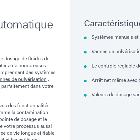
utomatique
Caractéristiqu
Systèmes manuels et
Vannes de pulvérisat
 dosage de fluides de
apter à de nombreuses
Le contrôle réglable d
comprennent des systèmes
nnes de pulvérisation
,
Arrêt net même avec d
 parfaitement dans votre
Valeurs de dosage sa
ec des fonctionnalités
mme la contamination
 pointe de dosage et le
re votre processus aussi
ée de vie longue et fiable
êt et les coûts de