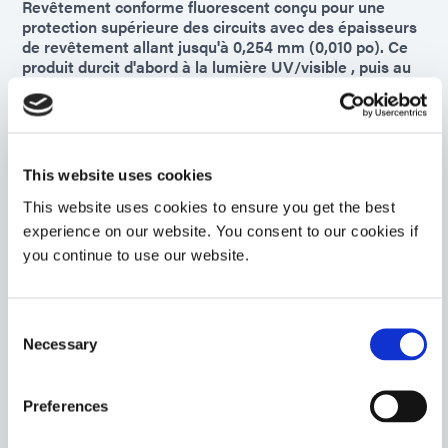
Revêtement conforme fluorescent conçu pour une
protection supérieure des circuits avec des épaisseurs
de revêtement allant jusqu'à 0,254 mm (0,010 po). Ce
produit durcit d'abord à la lumière UV/visible , puis au
fil du temps avec un polymérisation secondaire à
l'humidité ambiante. Indice d'inflammabilité UL 94 V-0.
Asia
Americas
This website uses cookies
This website uses cookies to ensure you get the best
9452-FC
experience on our website. You consent to our cookies if
Revêtement de protection à très faible viscosité et
you continue to use our website.
sans solvant ajouté. Ce produit est durcissable par LED
à 365/385/405 nm et dispose d'un polymérisation
thermique secondaire. Ce pelliculage offre une bonne
isolation électrique et une excellente mouillabilité.
Consent
Necessary
Selection
Americas
Asia
Europe
Preferences