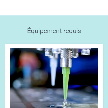
Guide : Équipement de dosage (FR)
Article : Protection de l'électronique automobile grâce
aux revêtements conformes
Équipement requis
Document : Revêtements conformes à très faible
viscosité
Article : Augmenter les performances des PCB grâce
aux revêtements conformes et aux résines de
masquage
Guide : Revêtements conformes pour l'assemblage
électronique (Europe|FR)
Guide: Electronics Assembly (Europe|DE)