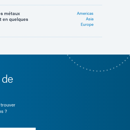
les métaux
Americas
it en quelques
Asia
Europe
 de
 trouver
ns ?