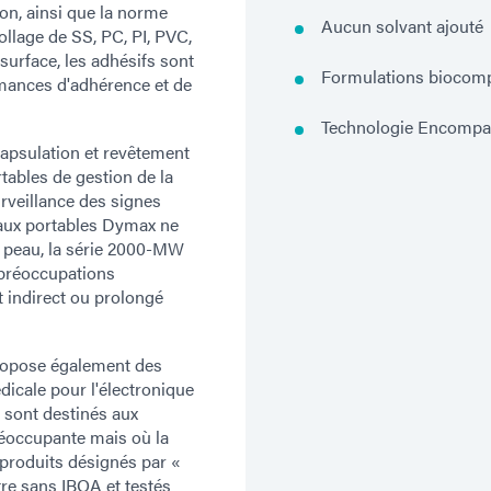
tion, ainsi que la norme
Aucun solvant ajouté
ollage de SS, PC, PI, PVC,
 surface, les adhésifs sont
Formulations biocomp
rmances d'adhérence et de
Technologie Encompass
ncapsulation et revêtement
ables de gestion de la
rveillance des signes
caux portables Dymax ne
la peau, la série 2000-MW
 préoccupations
t indirect ou prolongé
ropose également des
dicale pour l'électronique
 sont destinés aux
réoccupante mais où la
s produits désignés par «
re sans IBOA et testés