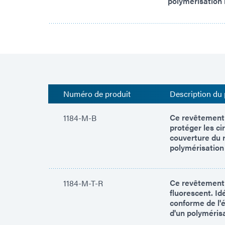
polymérisation r
Numéro de produit
Description du 
Ce revêtement o
1184-M-B
protéger les ci
couverture du r
polymérisation
Ce revêtement 
1184-M-T-R
fluorescent. Id
conforme de l'é
d'un polyméris