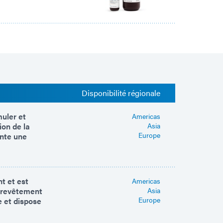
Disponibilité régionale
muler et
Americas
ion de la
Asia
Europe
ente une
t et est
Americas
e revêtement
Asia
Europe
e et dispose