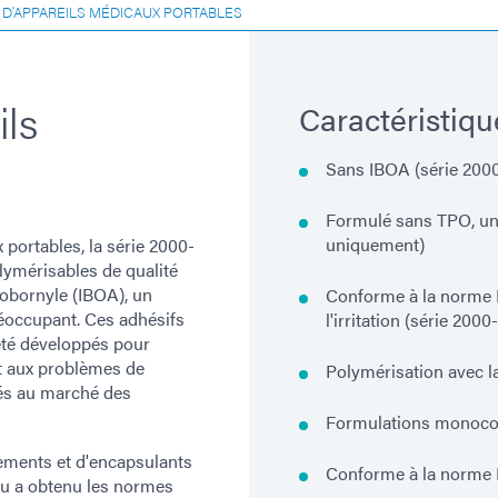
D'APPAREILS MÉDICAUX PORTABLES
ls
Caractéristiqu
Sans IBOA (série 20
Formulé sans TPO, un
uniquement)
portables, la série 2000-
ymérisables de qualité
sobornyle (IBOA), un
Conforme à la norme I
réoccupant. Ces adhésifs
l'irritation (série 2
été développés pour
t aux problèmes de
Polymérisation avec 
iés au marché des
Formulations monoco
ements et d'encapsulants
Conforme à la norme 
au a obtenu les normes