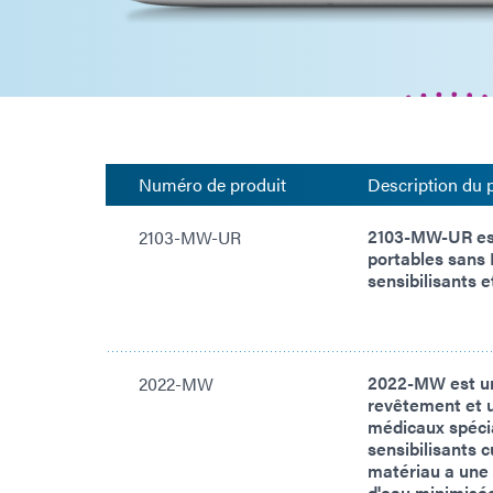
Numéro de produit
Description du 
2103-MW-UR est
2103-MW-UR
portables sans 
sensibilisants e
2022-MW est un 
2022-MW
revêtement et u
médicaux spécia
sensibilisants 
matériau a une f
d'eau minimisée