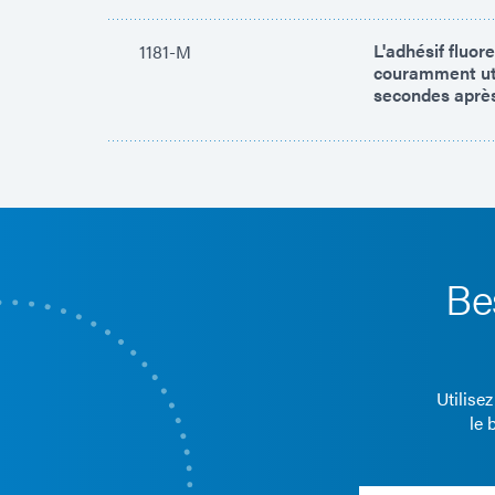
L'adhésif fluor
1181-M
couramment uti
secondes après
Be
Utilise
le 