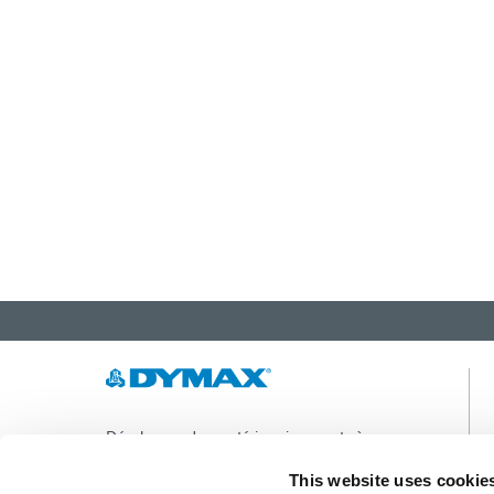
Développer des matériaux innovants à
durcissement rapide et à photopolymérisation,
des équipements de dosage et des systèmes de
This website uses cookie