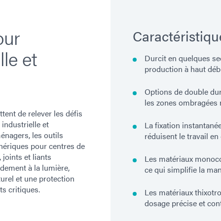
our
Caractéristiqu
lle et
Durcit en quelques se
production à haut déb
Options de double du
les zones ombragées n
nt de relever les défis
industrielle et
La fixation instantané
énagers, les outils
réduisent le travail en
phériques pour centres de
joints et liants
Les matériaux monoco
ement à la lumière,
ce qui simplifie la man
urel et une protection
s critiques.
Les matériaux thixotr
dosage précise et con