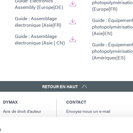
Guide: Electronics
photopolymérisati
Assembly (Europe|DE)
(Europe|FR)
Guide : Assemblage
Guide : Équipement
électronique (Asie|FR)
photopolymérisati
(Asie|EN)
Guide : Assemblage
électronique (Asie | CN)
Guide : Équipement
photopolymérisati
(Amériques|ES)
RETOUR EN HAUT
DYMAX
CONTACT
Avis de droit d'auteur
Envoyez-nous un e-mail
Conditions Générales
Contacts internationaux
de Vente
Amérique du Nord: +1 860.482.1010
s
Conditions générales