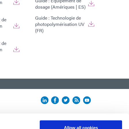
Guide : Équipement de
on
dosage (Amériques | ES)
Guide : Technologie de
 de
photopolymérisation UV
on
(FR)
 de
on
Allow all cookies