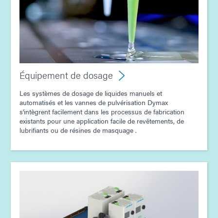
Guide : Équipement de dosage (Asie | FR)
Guide : Équipement de photopolymérisation
(Asie|EN)
Guide : Équipement de dosage (Europe|FR)
Équipement de dosage
Les systèmes de dosage de liquides manuels et
Guide : Équipement de photopolymérisation
automatisés et les vannes de pulvérisation Dymax
(Europe|FR)
s'intègrent facilement dans les processus de fabrication
existants pour une application facile de revêtements, de
lubrifiants ou de résines de masquage .
Guide: Electronics Assembly (Europe|FR)