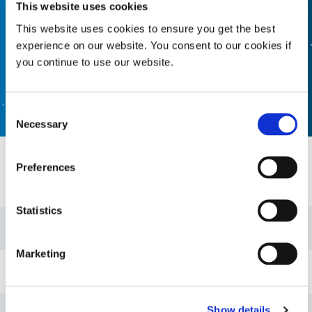
This website uses cookies
This website uses cookies to ensure you get the best
RECHERCHE DE PRODUITS FORMULÉS
experience on our website. You consent to our cookies if
you continue to use our website.
CONTACTEZ-NOUS
Consent
Necessary
Selection
Preferences
Ressources
Statistics
Bulletin : Adhésifs collage d'écrans UV (FR)
Marketing
Guide : Produits électroniques grand public (FR)
Show details