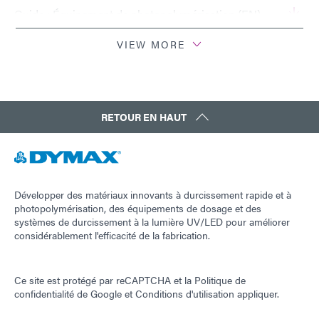
Guide : Équipement de photopolymérisation (EN)
VIEW MORE
Guide: Electronics Assembly (Europe|FR)
Guide: Electronics Assembly (Europe|DE)
RETOUR EN HAUT
Guide : Équipement de photopolymérisation
(Europe|FR)
Développer des matériaux innovants à durcissement rapide et à
Guide : Équipement de dosage (Europe|FR)
photopolymérisation, des équipements de dosage et des
systèmes de durcissement à la lumière UV/LED pour améliorer
considérablement l'efficacité de la fabrication.
Guide : Équipement de dosage (Asie | FR)
Ce site est protégé par reCAPTCHA et la
Politique de
Guide : Équipement de photopolymérisation
confidentialité de Google
et
Conditions d'utilisation
appliquer.
(Asie|EN)