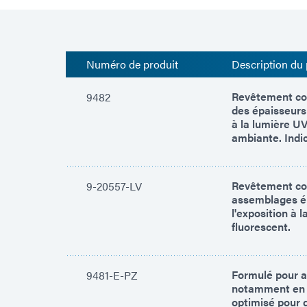
Numéro de produit
Description du 
Revêtement con
9482
des épaisseurs
à la lumière UV
ambiante. Indic
Revêtement con
9-20557-LV
assemblages éle
l'exposition à 
fluorescent.
Formulé pour a
9481-E-PZ
notamment en p
optimisé pour 