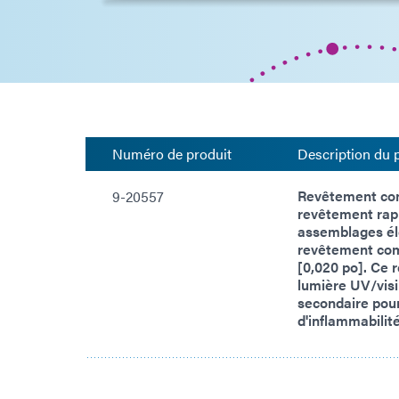
Numéro de produit
Description du 
Revêtement con
9-20557
revêtement rapi
assemblages él
revêtement comp
[0,020 po]. Ce r
lumière UV/visi
secondaire pour
d'inflammabilit