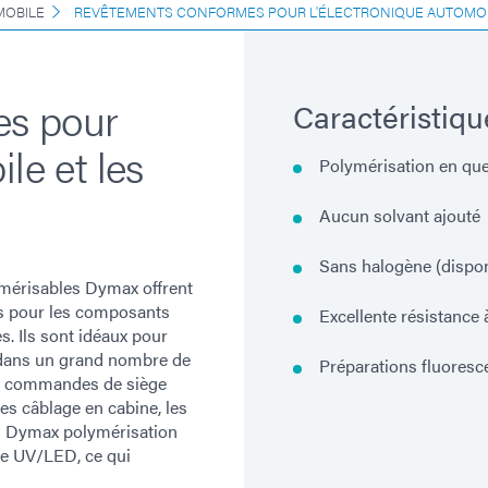
MOBILE
REVÊTEMENTS CONFORMES POUR L'ÉLECTRONIQUE AUTOMO
es pour
Caractéristiqu
le et les
Polymérisation en qu
Aucun solvant ajouté
Sans halogène (dispon
mérisables Dymax offrent
es pour les composants
Excellente résistance 
s. Ils sont idéaux pour
s dans un grand nombre de
Préparations fluoresce
es commandes de siège
s câblage en cabine, les
s Dymax polymérisation
re UV/LED, ce qui