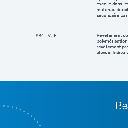
excelle dans le
matériau durcit
secondaire par
Revêtement con
984-LVUF
polymérisation
revêtement pré
élevée. Indice 
Be