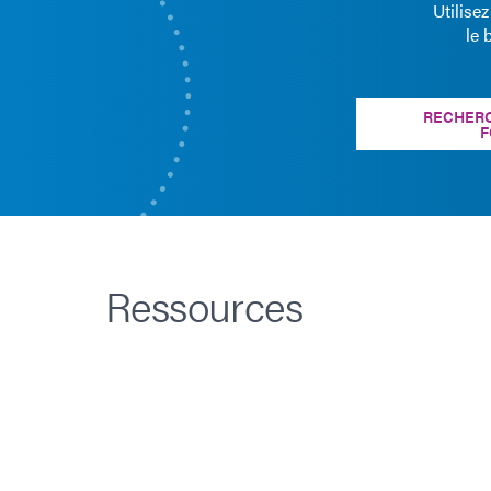
Utilise
le 
RECHERC
F
Ressources