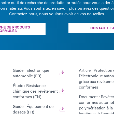
z notre outil de recherche de produits formulés pour vous aider à
bon matériau. Vous souhaitez en savoir plus ou avez des questio
Contactez-nous, nous voulons avoir de vos nouvelles.
HE DE PRODUITS
CONTACTEZ-
ORMULÉS
Guide : Electronique
Article : Protection
automobile (FR)
l'électronique auto
grâce aux revêteme
Étude : Résistance
conformes
chimique des revêtement
conformes (EN)
Document : Revête
conformes automob
Guide : Équipement de
polymérisation à la
dosage (FR)
lumière et à l'humid