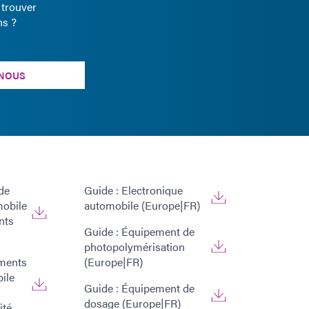
 trouver
ns ?
NOUS
 de
Guide : Electronique
mobile
automobile (Europe|FR)
nts
Guide : Équipement de
photopolymérisation
ments
(Europe|FR)
ile
Guide : Équipement de
dosage (Europe|FR)
ité