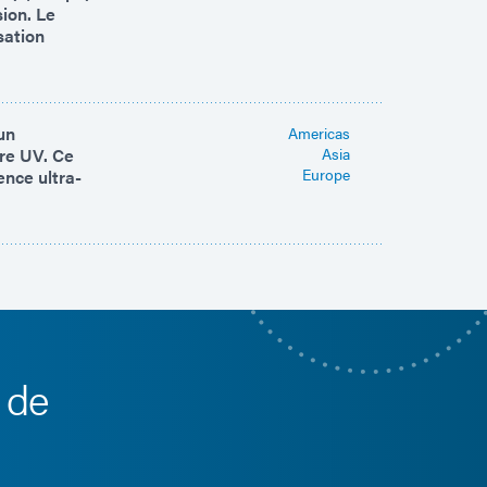
sion. Le
sation
un
Americas
ère UV. Ce
Asia
Europe
nce ultra-
 de