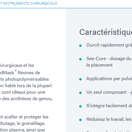
T INSTRUMENTS CHIRURGICAUX
Caractéristiqu
Durcit rapidement grâ
See-Cure - dosage du 
le placement
irurgicaux et les
®
eedMask
Résines de
Applications par pulv
nts photopolymérisables
 fiable lors de la plupart
k sont idéaux pour une
Un seul composant - 
ue des prothèses de genou,
S'intègre facilement 
 sceller et protéger les
Réduisez le travail, le
butage, le grenaillage,
ction plasma, ainsi que