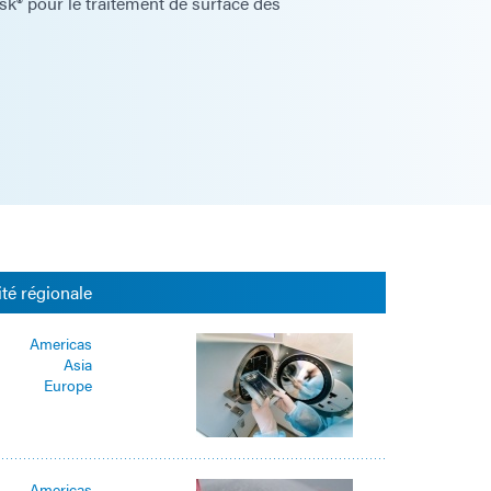
® pour le traitement de surface des
ité régionale
Americas
Asia
Europe
Americas