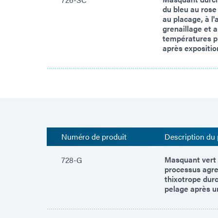
du bleu au rose
au placage, à l'
grenaillage et a
températures pl
après exposition
Numéro de produit
Description du 
Masquant vert 
728-G
processus agres
thixotrope durc
pelage après u