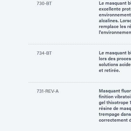
Le masquant bl
730-BT
excellente pro
environnements 
alcalines. Lors
remplace les r
l'environneme
Le masquant bl
734-BT
lors des proce
solutions acid
et retirée.
Masquant fluore
731-REV-A
finition vibrat
gel thixotrope
résine de masq
trempage dans d
correctement d