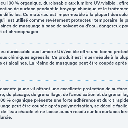
eu 100 % organique, durcissable aux lumière UV/visible , offr
tection de surface pendant le broyage chimique et le traiteme
difficiles. Ce matériau est imperméable à la plupart des solu
qu'il est utilisé comme revêtement protecteur temporaire, le p
ésines de masquage à base de solvant ou d'eau, dangereux po
nt et chronophages
eu durcissable aux lumière UV/visible offre une bonne protec
ssus chimiques agressifs. Ce produit est imperméable à la plu
es et alcalines. La résine de masquage peut être coupée après
scente jaune vif offrant une excellente protection de surface 
oire, du placage, du grenaillage, de l'anodisation et du grenailla
 100 % organique présente une forte adhérence et durcit rapid
uage peut être coupée après polymérisation, se décolle facil
e l'eau chaude et ne laisse aucun résidu sur les surfaces lors
urcie.