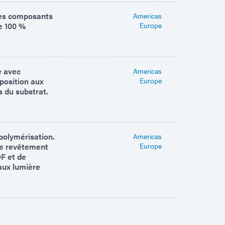
 les composants
Americas
e 100 %
Europe
e avec
Americas
xposition aux
Europe
s du substrat.
polymérisation.
Americas
de revêtement
Europe
F et de
 aux lumière