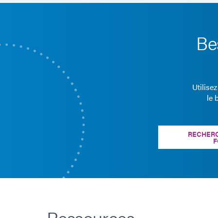
Be
Utilise
le 
RECHERC
F
Ressources