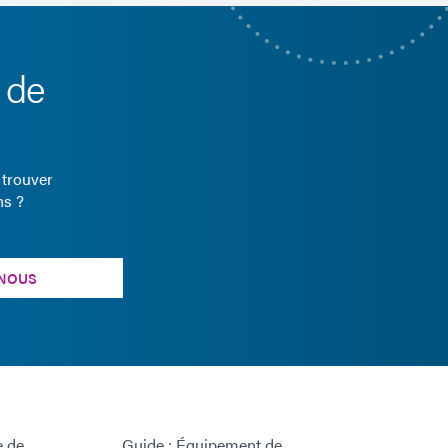
 de
 trouver
ns ?
NOUS
e de
Guide : Équipement de