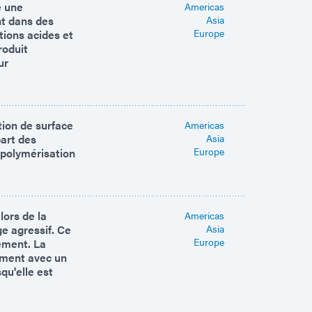
e une
Americas
nt dans des
Asia
Europe
tions acides et
roduit
ur
tion de surface
Americas
part des
Asia
Europe
 polymérisation
lors de la
Americas
ge agressif. Ce
Asia
Europe
ement. La
ement avec un
qu'elle est