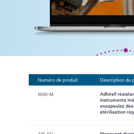
Numéro de produit
Description du 
Adhésif résista
1040-M
instruments mé
encapsulez des 
stérilisation r
Masquant durci
726-SC