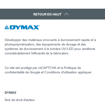
Guide : Équipement de photopolymérisation
RETOUR EN HAUT
(Asie|EN)
Guide : Équipement de photopolymérisation
(Amériques|ES)
Développer des matériaux innovants à durcissement rapide et à
photopolymérisation, des équipements de dosage et des
Guide : Équipement de dosage (FR)
systèmes de durcissement à la lumière UV/LED pour améliorer
considérablement l'efficacité de la fabrication.
Guide : Équipement de dosage (Asie | FR)
Ce site est protégé par reCAPTCHA et la
Politique de
confidentialité de Google
et
Conditions d'utilisation
appliquer.
Guide : Équipement de dosage (Europe|FR)
Guide : Équipement de dosage (Amériques | ES)
DYMAX
Avis de droit d'auteur