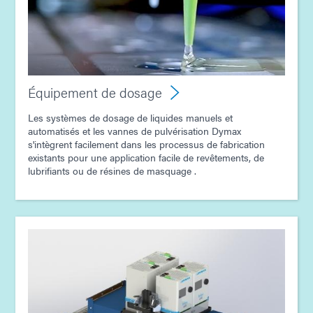
Guide : Équipement de photopolymérisation
(Europe|FR)
Guide : Équipement de dosage (Europe|FR)
Équipement de dosage
Les systèmes de dosage de liquides manuels et
Guide : Équipement de photopolymérisation
automatisés et les vannes de pulvérisation Dymax
(Asie|EN)
s'intègrent facilement dans les processus de fabrication
existants pour une application facile de revêtements, de
lubrifiants ou de résines de masquage .
Guide : Équipement de dosage (Asie | FR)
Guide : Assemblage de produits électroniques grand
public (Asie | FR)
Guide : Assemblage électronique (Asie|FR)