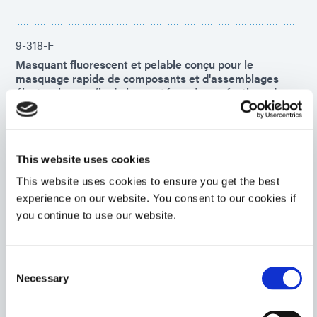
9-318-F
Masquant fluorescent et pelable conçu pour le
masquage rapide de composants et d'assemblages
électroniques afin de les protéger des opérations de
refusion ou de soudure à la vague . Ce produit est
hautement thixotrope pour une dosage facile sur les
cartes ou composants qui peuvent être difficiles à
masquer avec d'autres méthodes.
This website uses cookies
Americas
This website uses cookies to ensure you get the best
Asia
experience on our website. You consent to our cookies if
Europe
you continue to use our website.
9-7004-REV-A
Masquant de protection PCB bleu conçu pour le
Consent
masquage rapide des composants et assemblages
Necessary
Selection
électroniques. Ce masquant est compatible avec la
plupart des applications de revêtement conforme, le
masquage pour les processus de soudure à la vague ou