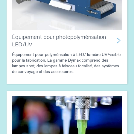
Guide : Équipement de dosage (Amériques | ES)
Guide : Équipement de dosage (Europe|FR)
Équipement pour photopolymérisation
LED/UV
Guide : Équipement de dosage (Asie | FR)
Équipement pour polymérisation à LED/ lumière UV/visible
pour la fabrication. La gamme Dymax comprend des
Guide : Équipement de dosage (FR)
lampes spot, des lampes à faisceau focalisé, des systèmes
de convoyage et des accessoires.