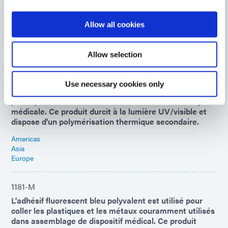
Americas
Asia
Allow all cookies
Europe
Allow selection
1184-M-T-R
Ce revêtement médical est rouge pour une
confirmation visuelle du placement et est fluorescent.
Use necessary cookies only
Idéal pour l'étanchéité rapide des composants en
plastique et le revêtement conforme de l'électronique
médicale. Ce produit durcit à la lumière UV/visible et
dispose d'un polymérisation thermique secondaire.
Americas
Asia
Europe
1181-M
L'adhésif fluorescent bleu polyvalent est utilisé pour
coller les plastiques et les métaux couramment utilisés
dans assemblage de dispositif médical. Ce produit