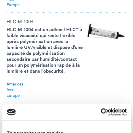
Europe
HLC-M-1004
HLC-M-1004 est un adhésif HLC™ à
faible viscosité qui reste flexible
après polymérisation avec la
lumière UV/visible et dispose d'une
capacité de polymérisation
secondaire par humidité/contact
pour un polymérisation rapide à la
lumière et dans l'obscurité.
Americas
Asia
Europe
HLC-M-1000
Le HLC-M-1000 est un adhésif HLC™
de qualité absorbante qui durcit à la
lumière UV/visible et présente une
This website uses cookies