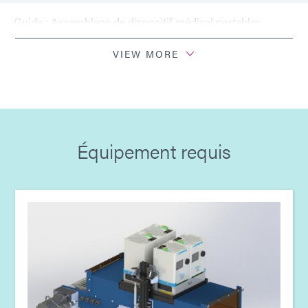
Guide : Assemblage de dispositif médical portables
(Asie | FR)
VIEW MORE
Guide : Assemblage de dispositif médical portables
(Europe|FR)
Guide : Équipement de photopolymérisation (EN)
Équipement requis
Guide : Équipement de photopolymérisation
(Europe|FR)
Guide : Équipement de photopolymérisation
(Asie|EN)
Guide : Équipement de photopolymérisation
(Amériques|ES)