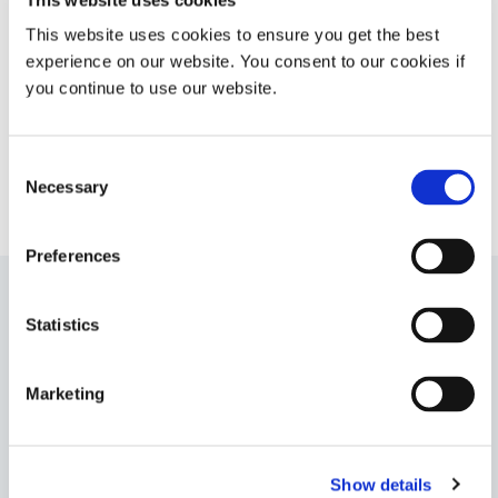
capacité de polymérisation
This website uses cookies to ensure you get the best
secondaire par humidité/contact
pour un polymérisation rapide à la
experience on our website. You consent to our cookies if
lumière et dans l'obscurité.
you continue to use our website.
Americas
Asia
Consent
Europe
Necessary
Selection
Preferences
Statistics
1184-M-B
Ce revêtement opaque bleu-noir à faible teneur en
verre est idéal pour dissimuler et protéger les circuits
Marketing
des dispositifs médicaux et est très visible pour
l'inspection de la couverture du revêtement . Ce produit
durcit à la lumière UV/visible et présente une
polymérisation thermique secondaire.
Show details