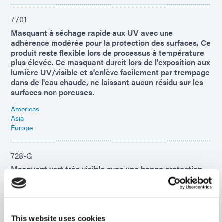
7701
Masquant à séchage rapide aux UV avec une
adhérence modérée pour la protection des surfaces. Ce
produit reste flexible lors de processus à température
plus élevée. Ce masquant durcit lors de l'exposition aux
lumière UV/visible et s'enlève facilement par trempage
dans de l'eau chaude, ne laissant aucun résidu sur les
surfaces non poreuses.
Americas
Asia
Europe
728-G
Masquant vert très visible avec une bonne protection
de surface pendant le placage et les processus
agressifs de grenaillage, de grenaillage et
d'anodisation. 100% organique, ce gel thixotrope durcit
lors de l'exposition à la lumière UV/visible et s'enlève
facilement par pelage après un trempage dans l'eau
This website uses cookies