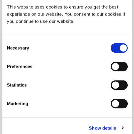
chaude.
This website uses cookies to ensure you get the best
Americas
experience on our website. You consent to our cookies if
Asia
you continue to use our website.
Europe
734-BT
Consent
Necessary
Selection
Le masquant bleu durcissable aux lumière UV/visible
offre une bonne protection de surface lors des
processus chimiques agressifs. Ce produit est
Preferences
imperméable à la plupart des solutions acides et
alcalines. La résine de masquage peut être coupée
après polymérisation et retirée.
Statistics
Americas
Asia
Europe
Marketing
750
Masquant rose haute température pour revêtement
Show details
par projection thermique avec résistance aux agents de