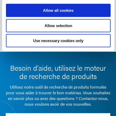
sablage. Ce masquant durcit sans coller lors de
l'exposition aux lumière UV/visible pour former des
Allow all cookies
liaisons dures et durables sur les surfaces du substrat.
Le masquant s'élimine facilement par incinération.
Allow selection
Americas
Europe
Use necessary cookies only
Besoin d'aide, utilisez le moteur
de recherche de produits
Utilisez notre outil de recherche de produits formulés
pour vous aider à trouver le bon matériau. Vous souhaitez
en savoir plus ou avez des questions ? Contactez-nous,
nous voulons avoir de vos nouvelles.