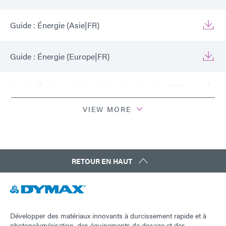
Guide : Énergie (Asie|FR)
Guide : Énergie (Europe|FR)
Guide : Équipement de photopolymérisation (EN)
VIEW MORE
Guide : Équipement de photopolymérisation
(Europe|FR)
Guide : Équipement de photopolymérisation
RETOUR EN HAUT
(Asie|EN)
Guide : Équipement de photopolymérisation
(Amériques|ES)
Développer des matériaux innovants à durcissement rapide et à
photopolymérisation, des équipements de dosage et des