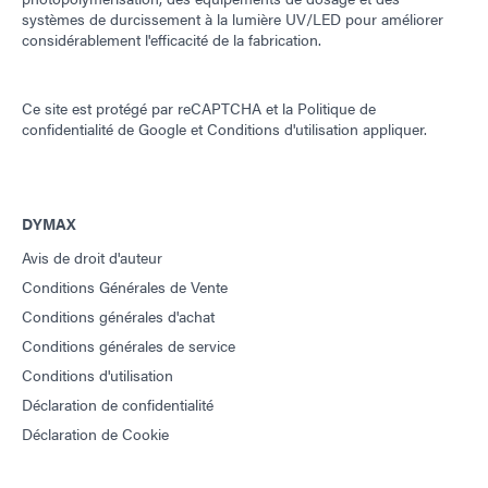
Guide : Équipement de dosage (FR)
systèmes de durcissement à la lumière UV/LED pour améliorer
considérablement l'efficacité de la fabrication.
Guide : Équipement de dosage (Asie | FR)
Ce site est protégé par reCAPTCHA et la
Politique de
confidentialité de Google
et
Conditions d'utilisation
appliquer.
Guide : Équipement de dosage (Europe|FR)
Guide : Équipement de dosage (Amériques | ES)
DYMAX
Avis de droit d'auteur
Guide : Technologie de photopolymérisation UV (FR)
Conditions Générales de Vente
Conditions générales d'achat
Conditions générales de service
Conditions d'utilisation
Déclaration de confidentialité
Déclaration de Cookie