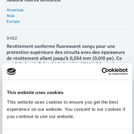
Americas
Asia
Europe
9482
Revêtement conforme fluorescent conçu pour une
protection supérieure des circuits avec des épaisseurs
de revêtement allant jusqu'à 0,254 mm (0,010 po). Ce
produit durcit d'abord à la lumière UV/visible , puis au
fil du temps avec un polymérisation secondaire à
l'humidité ambiante. Indice d'inflammabilité UL 94 V-0.
Asia
Americas
This website uses cookies
This website uses cookies to ensure you get the best
9-20558-REV-A
experience on our website. You consent to our cookies if
Matériau agent d'encapsulation et de revêtement
you continue to use our website.
conforme flexible à haute viscosité qui adhère bien aux
FPC. Ce matériau durcit lors de l'exposition à la lumière