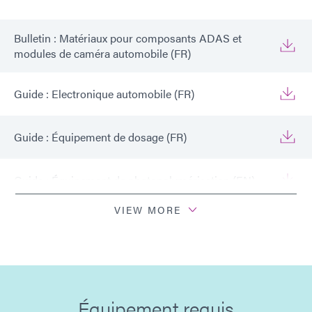
Bulletin : Matériaux pour composants ADAS et
modules de caméra automobile (FR)
Guide : Electronique automobile (FR)
Guide : Équipement de dosage (FR)
Guide : Équipement de photopolymérisation (EN)
VIEW MORE
Guide : Electronique automobile (Asie|FR)
Guide : Electronique automobile (Europe|FR)
Équipement requis
Guide : Équipement de dosage (Asie | FR)