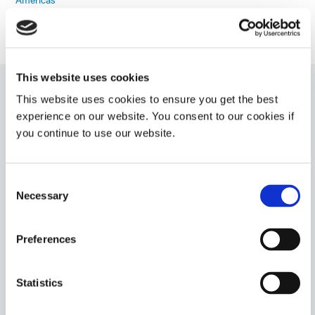
Europe
This website uses cookies
This website uses cookies to ensure you get the best
9001-E-V3.1
experience on our website. You consent to our cookies if
you continue to use our website.
Résine d'enrobage agent d'encapsulation et d'enrobage
photopolymérisable et thermodurcissable pour
l'assemblage électronique et les circuits imprimés
nécessitant une résistance accrue à l'humidité et aux
Consent
cycles thermiques ainsi qu'à l'abrasion. Ce matériau
Necessary
Selection
offre une couverture optimale sur les géométries de
circuits difficiles et minimise les contraintes sur les
liaisons filaires délicates.
Preferences
Americas
Asia
Statistics
Europe