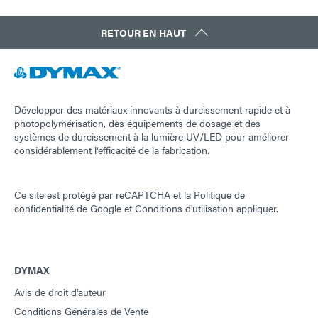
Guide : Équipement de dosage (FR)
RETOUR EN HAUT
Guide : Équipement de dosage (Europe|FR)
Développer des matériaux innovants à durcissement rapide et à
Guide : Technologie de photopolymérisation UV (FR)
photopolymérisation, des équipements de dosage et des
systèmes de durcissement à la lumière UV/LED pour améliorer
considérablement l'efficacité de la fabrication.
Ce site est protégé par reCAPTCHA et la
Politique de
confidentialité de Google
et
Conditions d'utilisation
appliquer.
DYMAX
Avis de droit d'auteur
Conditions Générales de Vente