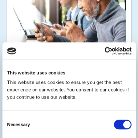
Produits électroniques grand public
This website uses cookies
Dymax propose une large gamme de revêtements
photopolymérisables, d'encapsulants, d'adhésifs, de résines
This website uses cookies to ensure you get the best
de masquage, de composés de scellement, de fixation de
experience on our website. You consent to our cookies if
fils, de matériaux de renforcement et matériaux d'interface
thermique pour la protection des circuits et l'assemblage de
you continue to use our website.
composants électroniques.
Consent
Necessary
Selection