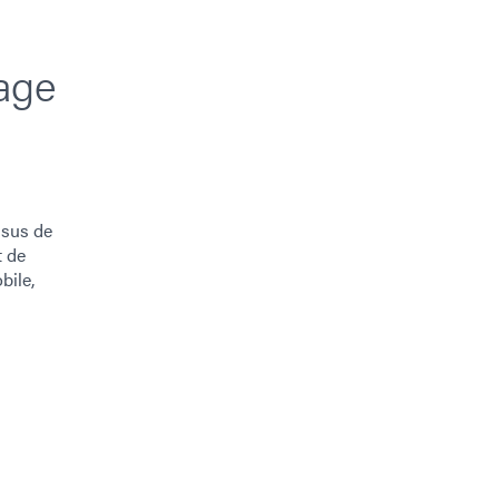
age
ssus de
t de
bile,