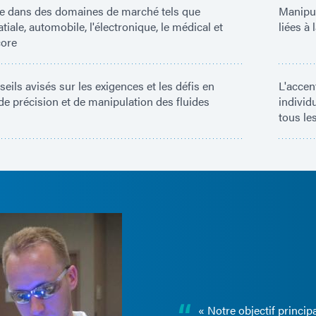
se dans des domaines de marché tels que
Manipul
atiale, automobile, l'électronique, le médical et
liées à
core
eils avisés sur les exigences et les défis en
L'accen
e précision et de manipulation des fluides
individ
tous le
« Notre objectif princip