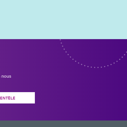
à nous
IENTÈLE