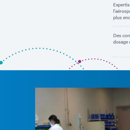
Experti
l'aérosp
plus en
Des cons
dosage d