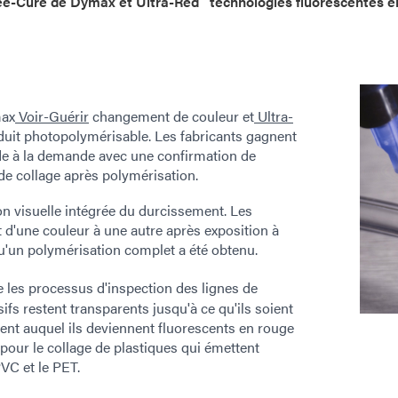
ee-Cure de Dymax et Ultra-Red
technologies fluorescentes e
max
Voir-Guérir
changement de couleur et
Ultra-
duit photopolymérisable. Les fabricants gagnent
ide à la demande avec une confirmation de
 de collage après polymérisation.
on visuelle intégrée du durcissement. Les
 d'une couleur à une autre après exposition à
qu'un polymérisation complet a été obtenu.
 les processus d'inspection des lignes de
sifs restent transparents jusqu'à ce qu'ils soient
ent auquel ils deviennent fluorescents en rouge
e pour le collage de plastiques qui émettent
VC et le PET.