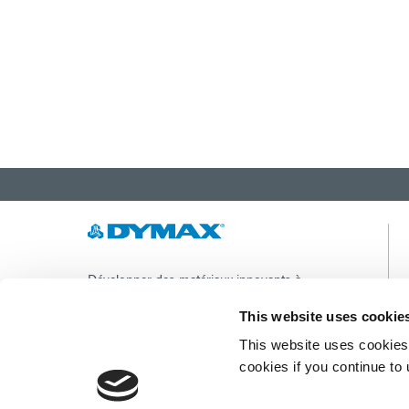
Développer des matériaux innovants à
durcissement rapide et à photopolymérisation,
des équipements de dosage et des systèmes de
This website uses cookie
durcissement à la lumière UV/LED pour
This website uses cookies 
améliorer considérablement l'efficacité de la
fabrication.
cookies if you continue to