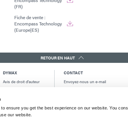
Encompass Technology
(FR)
Fiche de vente :
Encompass Technology
(Europe|ES)
RETOUR EN HAUT
DYMAX
CONTACT
Avis de droit d'auteur
Envoyez-nous un e-mail
Conditions Générales
Contacts internationaux
de Vente
Amérique du Nord: +1 860.482.1010
s
Conditions générales
Europe: +49 611.962.7900
d'achat
to ensure you get the best experience on our website. You cons
Asie: +65.67522887
 use our website.
Conditions générales
de service