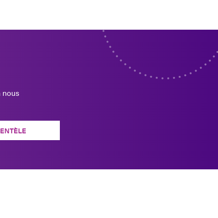
à nous
IENTÈLE