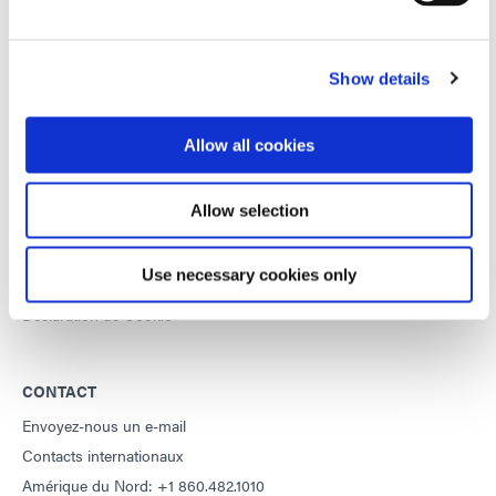
confidentialité de Google
et
Conditions d'utilisation
appliquer.
Show details
DYMAX
Avis de droit d'auteur
Allow all cookies
Conditions Générales de Vente
Conditions générales d'achat
Allow selection
Conditions générales de service
Conditions d'utilisation
Use necessary cookies only
Déclaration de confidentialité
Déclaration de Cookie
CONTACT
Envoyez-nous un e-mail
Contacts internationaux
Amérique du Nord: +1 860.482.1010