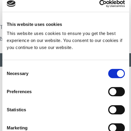
avec aucun matériau ou équipement contenant du latex.
This website uses cookies
Télécharger
This website uses cookies to ensure you get the best
Natural Rubber
experience on our website. You consent to our cookies if
you continue to use our website.
RETOUR EN HAUT
Consent
Necessary
Selection
Développer des matériaux innovants à durcissement rapide et à
Preferences
photopolymérisation, des équipements de dosage et des
systèmes de durcissement à la lumière UV/LED pour améliorer
considérablement l'efficacité de la fabrication.
Statistics
Ce site est protégé par reCAPTCHA et la
Politique de
Marketing