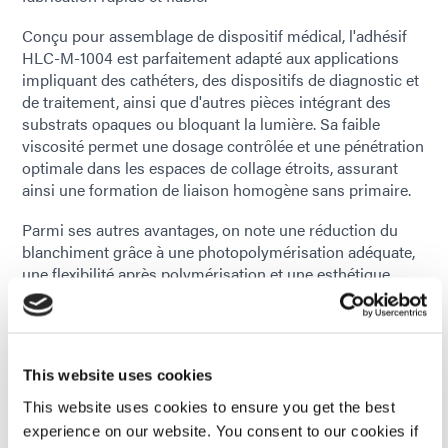
Conçu pour assemblage de dispositif médical, l'adhésif
HLC-M-1004 est parfaitement adapté aux applications
impliquant des cathéters, des dispositifs de diagnostic et
de traitement, ainsi que d'autres pièces intégrant des
substrats opaques ou bloquant la lumière. Sa faible
viscosité permet une dosage contrôlée et une pénétration
optimale dans les espaces de collage étroits, assurant
ainsi une formation de liaison homogène sans primaire.
Parmi ses autres avantages, on note une réduction du
blanchiment grâce à une photopolymérisation adéquate,
une flexibilité après polymérisation et une esthétique
améliorée. Ce matériau permet une fixation rapide,
essentielle aux processus de fabrication à haut débit.
Le HLC-M-1004 a été évalué conformément aux normes
This website uses cookies
de biocompatibilité ISO 10993 applicables et ne contient
aucun solvants non réactifs. Matériau monocomposant, il
This website uses cookies to ensure you get the best
permet aux fabricants de simplifier leurs procédés, de
experience on our website. You consent to our cookies if
réduire les déchets et d'améliorer l'efficacité globale de la