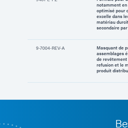
notamment en p
optimisé pour 
excelle dans le
matériau durcit
secondaire par
Masquant de pr
9-7004-REV-A
assemblages él
de revêtement 
refusion et le 
produit distrib
Be