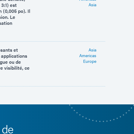
3:1) est
Asia
(0,005 po). Il
sion. Le
sation
sants et
Asia
 applications
Americas
Europe
ague ou de
visibilité, ce
 de