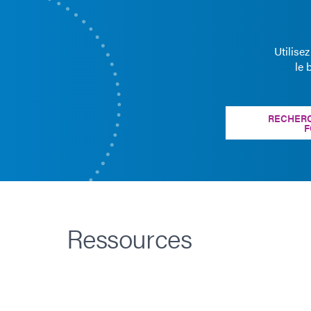
Utilise
le 
RECHERC
F
Ressources