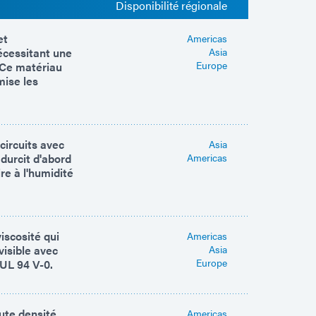
Disponibilité régionale
et
Americas
écessitant une
Asia
Europe
. Ce matériau
mise les
circuits avec
Asia
durcit d'abord
Americas
re à l'humidité
iscosité qui
Americas
visible avec
Asia
Europe
 UL 94 V-0.
ute densité,
Americas