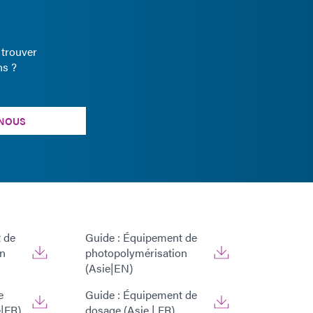
 trouver
ns ?
NOUS
 de
Guide : Équipement de
on
photopolymérisation
(Asie|EN)
e
Guide : Équipement de
|FR)
dosage (Asie | FR)