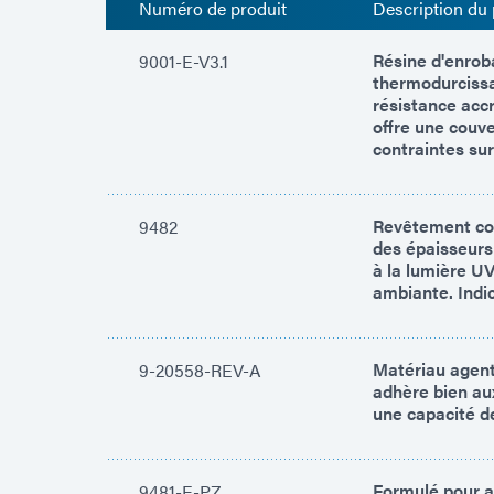
Numéro de produit
Description du 
Résine d'enrob
9001-E-V3.1
thermodurcissa
résistance accr
offre une couve
contraintes sur 
Revêtement con
9482
des épaisseurs
à la lumière UV
ambiante. Indic
Matériau agent
9-20558-REV-A
adhère bien aux
une capacité d
Formulé pour a
9481-E-PZ