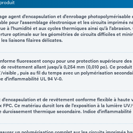
produit
age agent d'encapsulation et d'enrobage photopolymérisable 
ble pour l'assemblage électronique et les circuits imprimés n
ue à l'humidité et aux cycles thermiques ainsi qu'à l'abrasion
rture optimale sur les géométries de circuits difficiles et mini
les liaisons filaires délicates.
forme fluorescent conçu pour une protection supérieure des 
 de revêtement allant jusqu'à 0,254 mm (0,010 po). Ce produit 
/visible , puis au fil du temps avec un polymérisation secondai
e d'inflammabilité UL 94 V-0.
 d'encapsulation et de revêtement conforme flexible à haute v
 FPC. Ce matériau durcit lors de l'exposition à la lumière UV/
e durcissement thermique secondaire. Indice d'inflammabilité
ssurer un polymérisation complet sur les circuits imprimés ha