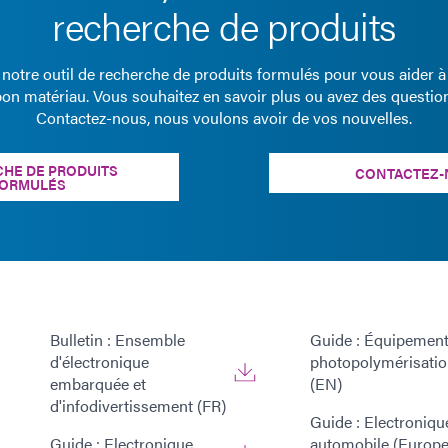
recherche de produits
z notre outil de recherche de produits formulés pour vous aider à
bon matériau. Vous souhaitez en savoir plus ou avez des questio
Contactez-nous, nous voulons avoir de vos nouvelles.
HE DE PRODUITS
CONTACTEZ-
ORMULÉS
Bulletin : Ensemble
Guide : Équipement
d'électronique
photopolymérisati
embarquée et
(EN)
d'infodivertissement (FR)
Guide : Electroniqu
Guide : Electronique
automobile (Europe