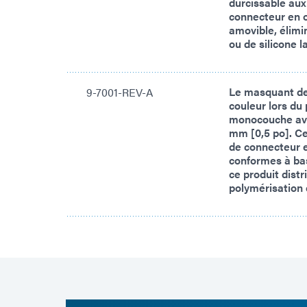
durcissable aux
connecteur en o
amovible, élimi
ou de silicone 
Le masquant de
9-7001-REV-A
couleur lors du
monocouche avec
mm [0,5 po]. C
de connecteur e
conformes à bas
ce produit dist
polymérisation 