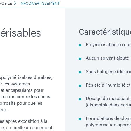
MOBILE
INFODIVERTISSEMENT
érisables
Caractéristiqu
Polymérisation en qu
Aucun solvant ajouté
Sans halogène (dispon
polymérisables durables,
r les systèmes
Résiste à l'humidité e
 et encapsulants pour
otection contre les chocs
Dosage du masquant bl
corrosifs pour que les
(disponible dans certa
eux.
Formulations de chan
s après exposition à la
polymérisation approp
de, un meilleur rendement