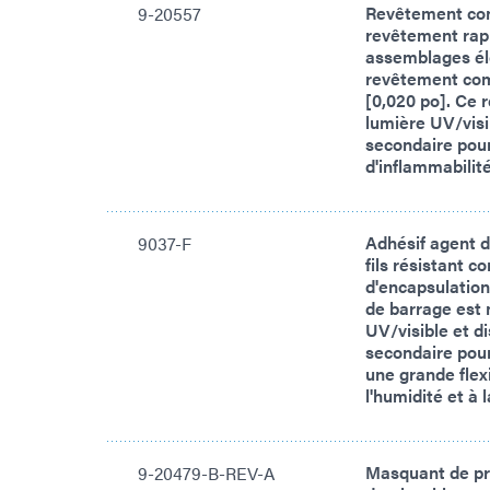
Revêtement con
9-20557
revêtement rapi
assemblages él
revêtement comp
[0,020 po]. Ce r
lumière UV/visi
secondaire pour
d'inflammabilit
Adhésif agent d
9037-F
fils résistant c
d'encapsulation
de barrage est 
UV/visible et d
secondaire pour
une grande flexi
l'humidité et à
Masquant de pr
9-20479-B-REV-A