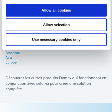
Allow all cookies
1172-M-UR
Adhésif pour dispositif médical permettant de collage
Allow selection
rapidement les COC, COP et une variété d'autres
plastiques médicaux courants. Fluorescent rouge vif
sous une lumière noire de faible intensité (365 nm).
Use necessary cookies only
Durcit avec une lumière LED ou UV.
Americas
Asia
Europe
Découvrez les autres produits Dymax qui fonctionnent en
conjonction avec celui-ci pour créer une solution
complète