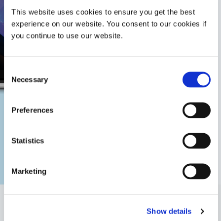
This website uses cookies to ensure you get the best
experience on our website. You consent to our cookies if
you continue to use our website.
Consent
Necessary
Selection
Lorsqu'un fabricant de dispositifs médicaux a commencé
Preferences
à rencontrer des défaillances sur le terrain, il s'est associé
à Dymax pour enquêter sur la défaillance de la ligne de
collage. Grâce à la technologie Dymax Ultra-Red, notre
Statistics
équipe ingénierie d'application a rapidement identifié le
problème et a remis sa ligne de fabrication en marche.
Marketing
Produits connexes
Show details