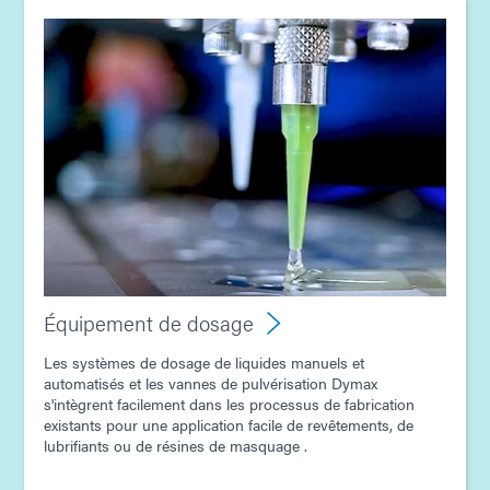
Guide: Electronics Assembly (Europe|FR)
Guide : Équipement de photopolymérisation
(Europe|FR)
Guide : Équipement de dosage (Europe|FR)
Guide : Équipement de photopolymérisation
(Asie|EN)
Équipement de dosage
Guide : Équipement de dosage (Asie | FR)
Les systèmes de dosage de liquides manuels et
automatisés et les vannes de pulvérisation Dymax
s'intègrent facilement dans les processus de fabrication
Guide : Assemblage de produits électroniques grand
existants pour une application facile de revêtements, de
public (Asie | FR)
lubrifiants ou de résines de masquage .