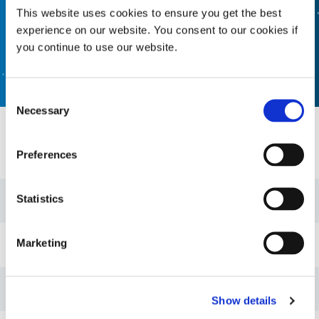
RECHERCHE DE PRODUITS FORMULÉS
This website uses cookies to ensure you get the best
experience on our website. You consent to our cookies if
you continue to use our website.
CONTACTEZ-NOUS
Consent
Necessary
Selection
Ressources
Preferences
Statistics
Guide : Assemblage électronique (EN)
Marketing
Guide : Assemblage électronique (Europe|EN)
Guide : Assemblage électronique (Asie|FR)
Show details