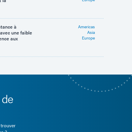
 la
stance à
Americas
 avec une faible
Asia
Europe
rence aux
 de
 trouver
ns ?