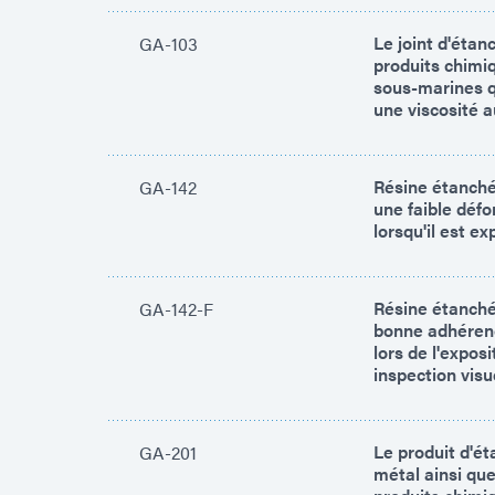
Le joint d'étan
GA-103
produits chimi
sous-marines q
une viscosité a
Résine étanché
GA-142
une faible défo
lorsqu'il est e
Résine étanché
GA-142-F
bonne adhérenc
lors de l'expos
inspection visue
Le produit d'ét
GA-201
métal ainsi que