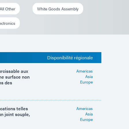
All Other
White Goods Assembly
ctronics
Disponibilité régionale
rcissable aux
Americas
une surface non
Asia
Europe
ns des
cations telles
Americas
n joint souple,
Asia
Europe