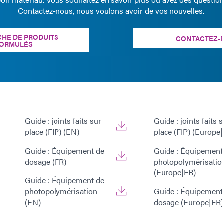
Contactez-nous, nous voulons avoir de vos nouvelles.
HE DE PRODUITS
CONTACTEZ-
ORMULÉS
Guide : joints faits sur
Guide : joints faits 
place (FIP) (EN)
place (FIP) (Europe
Guide : Équipement de
Guide : Équipement
dosage (FR)
photopolymérisati
(Europe|FR)
Guide : Équipement de
photopolymérisation
Guide : Équipement
(EN)
dosage (Europe|FR