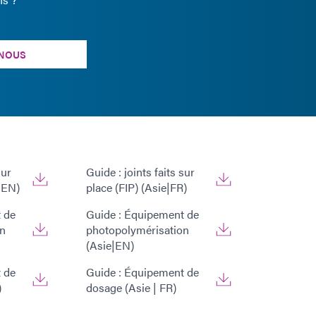
NOUS
sur
Guide : joints faits sur
|EN)
place (FIP) (Asie|FR)
 de
Guide : Équipement de
on
photopolymérisation
(Asie|EN)
 de
Guide : Équipement de
)
dosage (Asie | FR)