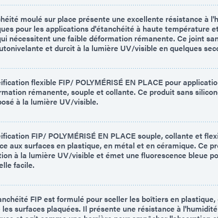
chéité moulé sur place présente une excellente résistance à l'
ques pour les applications d'étanchéité à haute température et
ui nécessitent une faible déformation rémanente. Ce joint san
utonivelante et durcit à la lumière UV/visible en quelques se
ification flexible FIP/ POLYMÉRISÉ EN PLACE pour applicatio
rmation rémanente, souple et collante. Ce produit sans silicon
xposé à la lumière UV/visible.
ification FIP/ POLYMÉRISÉ EN PLACE souple, collante et flex
e aux surfaces en plastique, en métal et en céramique. Ce pro
ition à la lumière UV/visible et émet une fluorescence bleue p
lle facile.
anchéité FIP est formulé pour sceller les boîtiers en plastique,
 les surfaces plaquées. Il présente une résistance à l'humidité