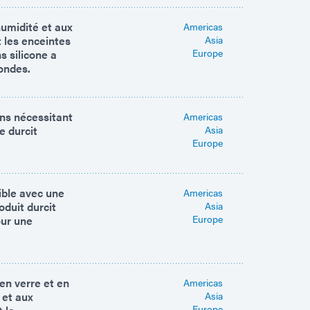
humidité et aux
Americas
 les enceintes
Asia
Europe
s silicone a
condes.
ns nécessitant
Americas
e durcit
Asia
Europe
ible avec une
Americas
duit durcit
Asia
Europe
our une
 en verre et en
Americas
 et aux
Asia
Europe