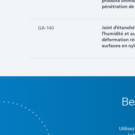
produits chimi
pénétration de l
Joint d'étanch
GA-140
l'humidité et a
déformation ré
surfaces en nyl
Be
Utilise
le 