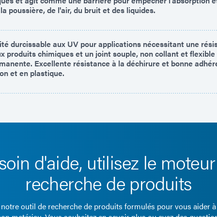
ques et agit comme une barrière pour empêcher l'absorption et
a poussière, de l'air, du bruit et des liquides.
éité durcissable aux UV pour applications nécessitant une rési
ux produits chimiques et un joint souple, non collant et flexible
manente. Excellente résistance à la déchirure et bonne adhé
on et en plastique.
soin d'aide, utilisez le moteur
recherche de produits
z notre outil de recherche de produits formulés pour vous aider à
bon matériau. Vous souhaitez en savoir plus ou avez des questio