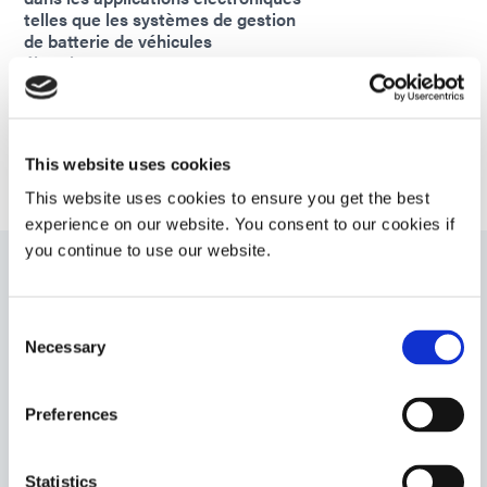
telles que les systèmes de gestion
de batterie de véhicules
électriques.
Americas
Asia
Europe
This website uses cookies
This website uses cookies to ensure you get the best
experience on our website. You consent to our cookies if
you continue to use our website.
9101
Consent
Agent d'encapsulation durcissable aux UV avec
Necessary
Selection
capacité de polymérisation secondaire à l'humidité
ambiante. Ce produit est résilient, flexible et offre une
bonne résistance à l'humidité et à la chaleur.
Preferences
Americas
Asia
Statistics
Europe