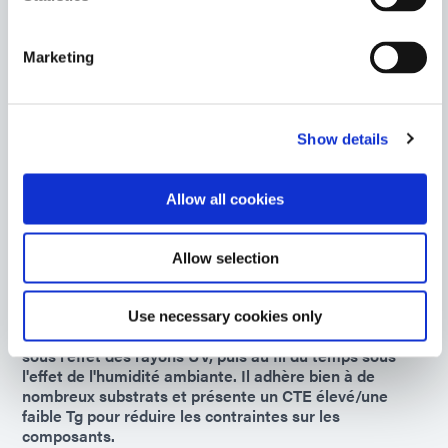
9102
Marketing
Matériau d'encapsulation de puce flexible conçu pour
polymérisation avec une lumière UV et un
polymérisation secondaire à l'humidité ambiante pour
les zones d'ombre. Ce produit a un CTE élevé/une faible
Show details
Tg pour réduire les contraintes sur les composants et
offre une bonne résistance à l'humidité et à la chaleur.
Allow all cookies
Americas
Asia
Europe
Allow selection
9103
Use necessary cookies only
Cet agent d'encapsulation transparent durcit d'abord
sous l'effet des rayons UV, puis au fil du temps sous
l'effet de l'humidité ambiante. Il adhère bien à de
nombreux substrats et présente un CTE élevé/une
faible Tg pour réduire les contraintes sur les
composants.