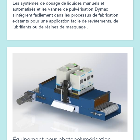
Les systèmes de dosage de liquides manuels et
Guide : Équipement de dosage (Asie | FR)
automatisés et les vannes de pulvérisation Dymax
s'intègrent facilement dans les processus de fabrication
existants pour une application facile de revêtements, de
Guide : Assemblage électronique (Asie|FR)
lubrifiants ou de résines de masquage .
Guide : Assemblage de produits électroniques grand
public (Asie | FR)
Équipement pour photopolymérisation