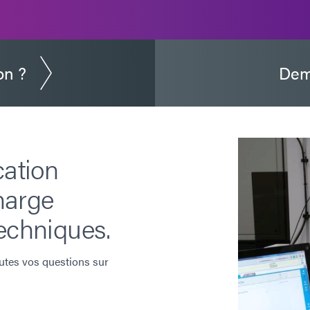
on ?
Dem
cation
harge
echniques.
utes vos questions sur