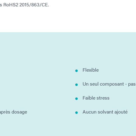
ves RoHS2 2015/863/CE.
Flexible
Un seul composant - pas
Faible stress
après dosage
Aucun solvant ajouté