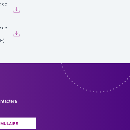
e de
e de
E)
ntactera
RMULAIRE