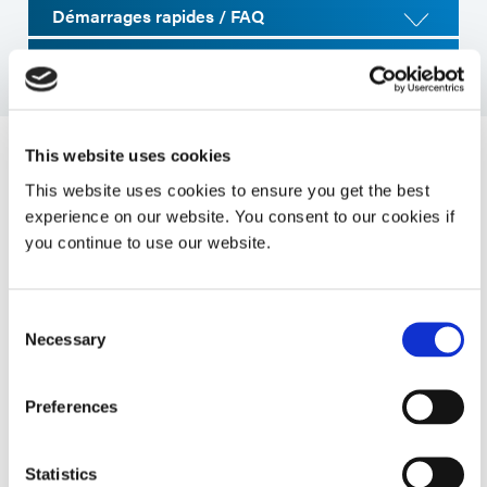
Démarrages rapides / FAQ
Manuel
This website uses cookies
Spécifications du système
This website uses cookies to ensure you get the best
experience on our website. You consent to our cookies if
you continue to use our website.
Propriété
Caractéristiques
Consent
Type de vanne
Vanne à pincement avec
Necessary
Selection
trajet de fluide jetable
Preferences
Activation
Contrôleur DVC-345
Statistics
Pression maximale du
25 psi