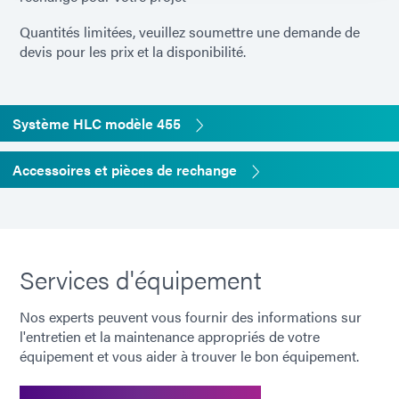
[Valve] Poids
146 g [5,5 oz]
Quantités limitées, veuillez soumettre une demande de
devis pour les prix et la disponibilité.
[Mini réservoir sous
10"x 5" (25,4 cm x 12,7
pression] Dimensions
cm)
Système HLC modèle 455
(H x Diamètre)
Accessoires et pièces de rechange
[Mini réservoir sous
6,7 livres (3,0 kg)
pression] Poids
[Mini réservoir sous
Contenant de matériau de
Services d'équipement
pression] Capacité
500 ml
Nos experts peuvent vous fournir des informations sur
Garantie
1 an à compter de la date
l'entretien et la maintenance appropriés de votre
d'achat
équipement et vous aider à trouver le bon équipement.