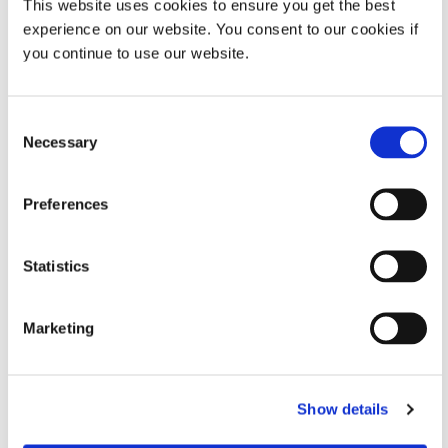
This website uses cookies to ensure you get the best
Dymax North America est fier d'apporter un soutien
experience on our website. You consent to our cookies if
financier au projet Susan B. Anthony, qui fournit des
you continue to use our website.
services de crise et de soutien aux victimes de violence
domestique et d'agression sexuelle.
Consent
Necessary
Selection
Preferences
Statistics
Marketing
Show details