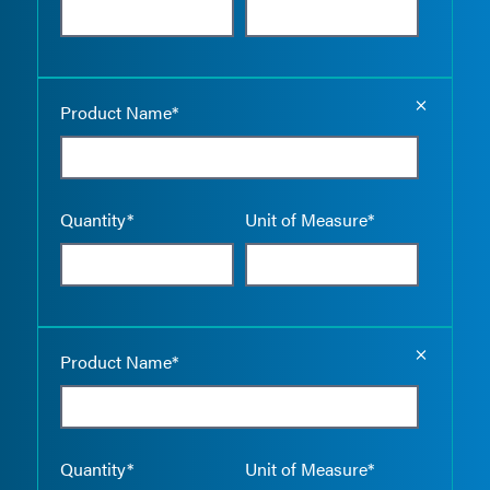
Empty the
Product Name*
Quantity*
Unit of Measure*
Empty the
Product Name*
Quantity*
Unit of Measure*