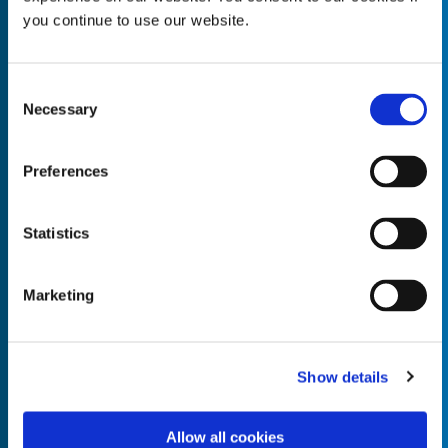
you continue to use our website.
Consent
Necessary
Empty the
Selection
Product Name*
Preferences
Quantity*
Unit of Measure*
Statistics
Marketing
Empty the
Product Name*
Show details
Allow all cookies
Quantity*
Unit of Measure*