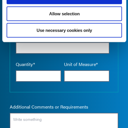
Allow selection
Use necessary cookies only
Empty the
Product Name*
Quantity*
Unit of Measure*
Additional Comments or Requirements