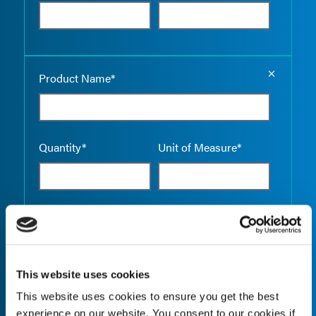
Empty the
Product Name*
Quantity*
Unit of Measure*
Empty the
Product Name*
This website uses cookies
This website uses cookies to ensure you get the best
Quantity*
Unit of Measure*
experience on our website. You consent to our cookies if