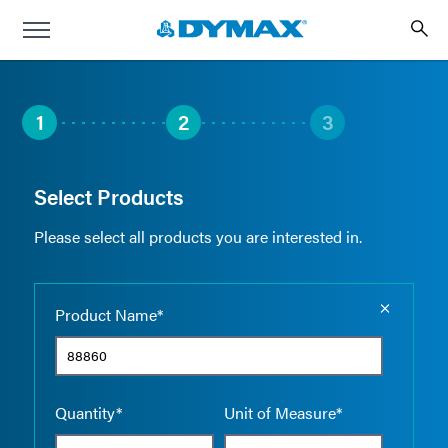
1
2
3
Select Products
Please select all products you are interested in.
Empty the
Product Name*
Quantity*
Unit of Measure*