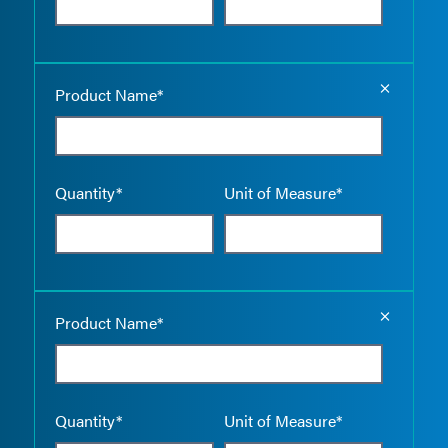
Empty the
Product Name*
Quantity*
Unit of Measure*
Empty the
Product Name*
Quantity*
Unit of Measure*