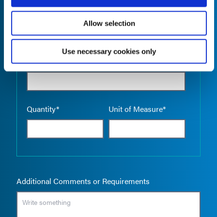
Allow selection
Use necessary cookies only
Empty the
Product Name*
Quantity*
Unit of Measure*
Additional Comments or Requirements