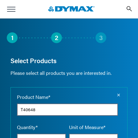
1
2
3
Select Products
Please select all products you are interested in.
Empty the
Product Name*
Quantity*
Unit of Measure*