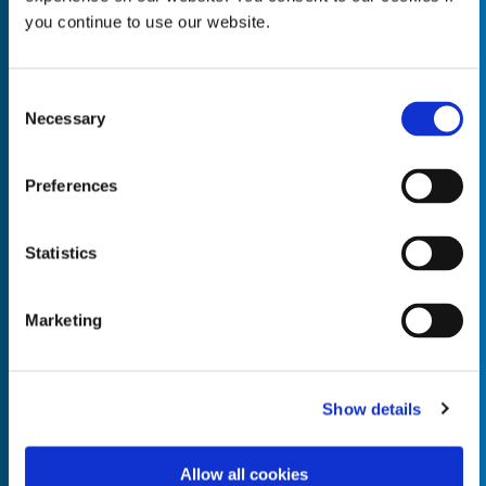
you continue to use our website.
Consent
Necessary
Empty the
Selection
Product Name*
Preferences
Quantity*
Unit of Measure*
Statistics
Marketing
Empty the
Product Name*
Show details
Allow all cookies
Quantity*
Unit of Measure*