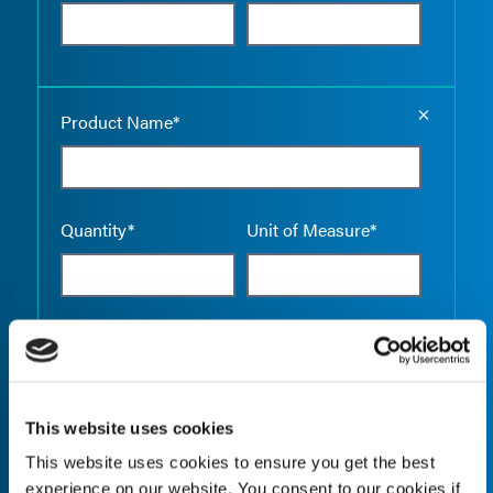
Empty the
Product Name*
Quantity*
Unit of Measure*
Empty the
Product Name*
This website uses cookies
This website uses cookies to ensure you get the best
Quantity*
Unit of Measure*
experience on our website. You consent to our cookies if