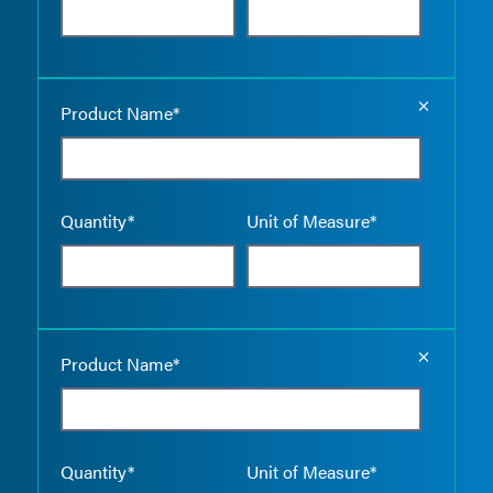
Empty the
Product Name*
Quantity*
Unit of Measure*
Empty the
Product Name*
Quantity*
Unit of Measure*