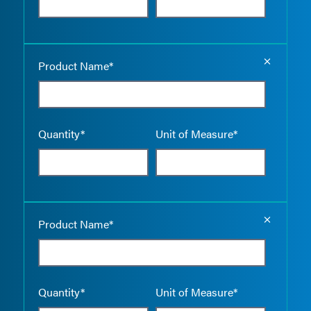
Empty the
Product Name*
Quantity*
Unit of Measure*
Empty the
Product Name*
Quantity*
Unit of Measure*