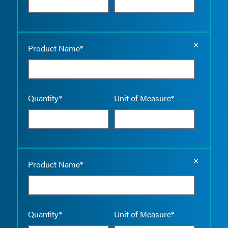
Empty the
Product Name*
Quantity*
Unit of Measure*
Empty the
Product Name*
Quantity*
Unit of Measure*