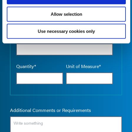
Allow selection
Use necessary cookies only
Empty the
Product Name*
Quantity*
Unit of Measure*
Additional Comments or Requirements