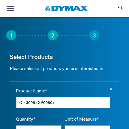
1
2
3
Select Products
Please select all products you are interested in.
Empty the
Product Name*
Quantity*
Unit of Measure*