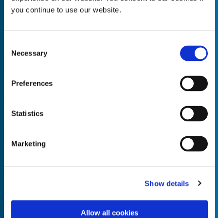
you continue to use our website.
Consent
Necessary
Empty the
Selection
Product Name*
Preferences
Quantity*
Unit of Measure*
Statistics
Marketing
Empty the
Product Name*
Show details
Allow all cookies
Quantity*
Unit of Measure*