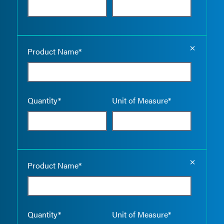
Empty the
Product Name*
Quantity*
Unit of Measure*
Empty the
Product Name*
Quantity*
Unit of Measure*