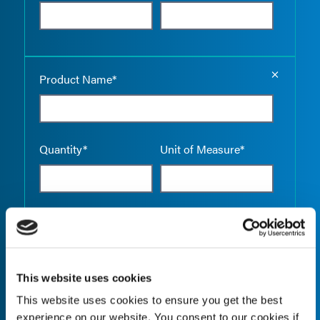
Empty the
Product Name*
Quantity*
Unit of Measure*
Empty the
Product Name*
This website uses cookies
This website uses cookies to ensure you get the best
Quantity*
Unit of Measure*
experience on our website. You consent to our cookies if